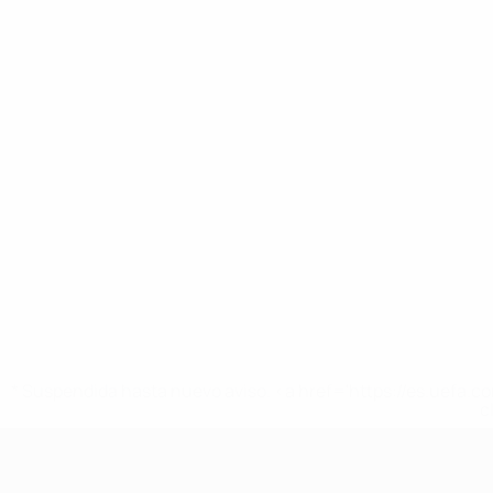
* Suspendida hasta nuevo aviso. <a href='https://es.uef
c
Europeo femenino sub-17 de la UEFA