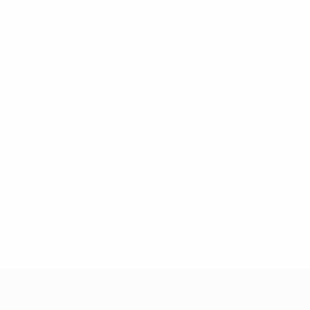
8df3492859-aef1bad645a5-1000--fifa-uefa-suspenden-a-los-
a>