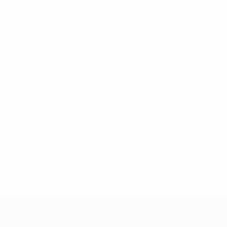
a.com/insideuefa/mediaservices/mediareleases/news/0272-14
lubes-y-selecciones-nacionales-rusas/'>Más información</