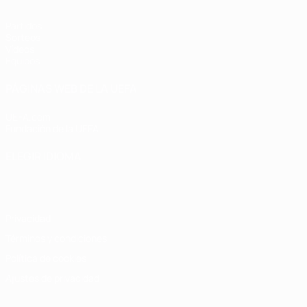
Partidos
Sorteos
Vídeos
Equipos
PÁGINAS WEB DE LA UEFA
UEFA.com
Fundación de la UEFA
ELEGIR IDIOMA
Español
English
Français
Deutsch
Русский
Español
Italiano
Privacidad
Términos y condiciones
Política de cookies
Ajustes de privacidad