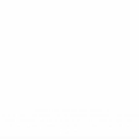
* Suspendida hasta nuevo aviso. <a
href='https://es.uefa.com/insideuefa/mediaservices/medi
148df3492859-aef1bad645a5-1000--fifa-uefa-suspenden-
a-los-clubes-y-selecciones-nacionales-rusas/'>Más
información</a>