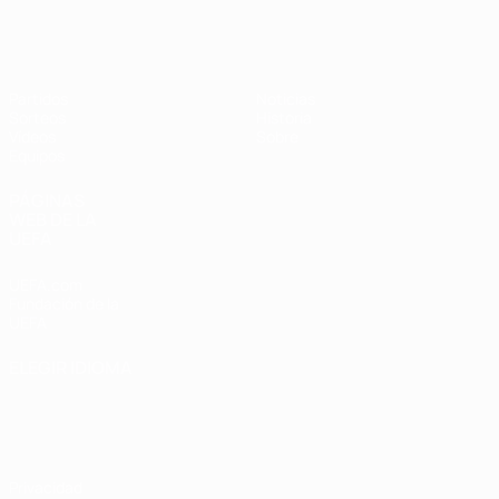
Europeo femenino sub-17 de la UEFA
Partidos
Noticias
Sorteos
Historia
Vídeos
Sobre
Equipos
PÁGINAS
WEB DE LA
UEFA
UEFA.com
Fundación de la
UEFA
ELEGIR IDIOMA
Español
English
Français
Deutsch
Русский
Español
Italiano
Português
Privacidad