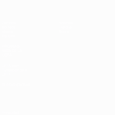
Europeo femenino sub-17 de la UEFA
Partidos
Noticias
Sorteos
Historia
Vídeos
Sobre
Equipos
PÁGINAS
WEB DE LA
UEFA
UEFA.com
Fundación de la
UEFA
ELEGIR IDIOMA
Español
English
Français
Deutsch
Русский
Español
Italiano
Português
Privacidad