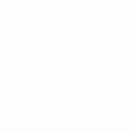
* Suspendida hasta nuevo aviso. <a
href='https://es.uefa.com/insideuefa/mediaservices/medi
148df3492859-aef1bad645a5-1000--fifa-uefa-suspenden-
a-los-clubes-y-selecciones-nacionales-rusas/'>Más
información</a>