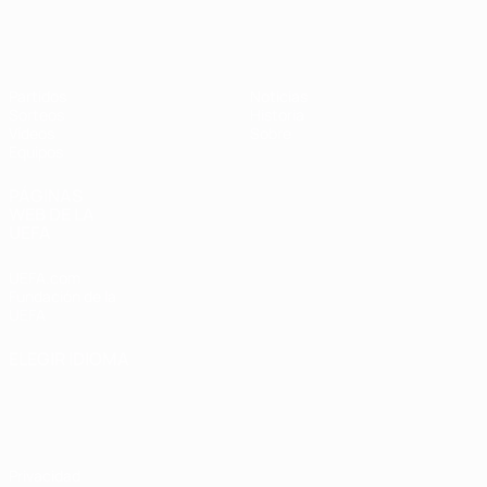
Europeo femenino sub-17 de la UEFA
Partidos
Noticias
Sorteos
Historia
Vídeos
Sobre
Equipos
PÁGINAS
WEB DE LA
UEFA
UEFA.com
Fundación de la
UEFA
ELEGIR IDIOMA
Español
English
Français
Deutsch
Русский
Español
Italiano
Português
Privacidad