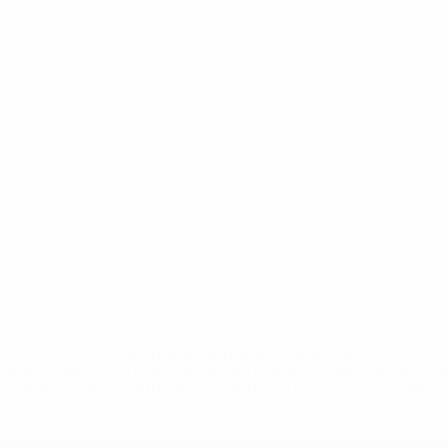
* Suspendida hasta nuevo aviso. <a
href='https://es.uefa.com/insideuefa/mediaservices/medi
148df3492859-aef1bad645a5-1000--fifa-uefa-suspenden-
a-los-clubes-y-selecciones-nacionales-rusas/'>Más
información</a>