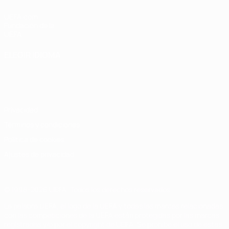
UEFA.com
Fundación de la
UEFA
ELEGIR IDIOMA
Español
English
Français
Deutsch
Русский
Español
Italiano
Português
Privacidad
Términos y condiciones
Política de cookies
Ajustes de privacidad
© 1998-2026 UEFA. Todos los derechos reservados
La palabra UEFA, el logo de la UEFA y todas las marcas relacionadas
con las competiciones de la UEFA están protegidas por las marcas
registradas y/o por el copyright de UEFA. Se prohíbe el uso de estas