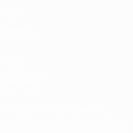
UEFA.com
Fundación de la
UEFA
ELEGIR IDIOMA
Español
English
Français
Deutsch
Русский
Español
Italiano
Português
Privacidad
Términos y condiciones
Política de cookies
Ajustes de privacidad
© 1998-2026 UEFA. Todos los derechos reservados
La palabra UEFA, el logo de la UEFA y todas las marcas relacionadas
con las competiciones de la UEFA están protegidas por las marcas
registradas y/o por el copyright de UEFA. Se prohíbe el uso de estas