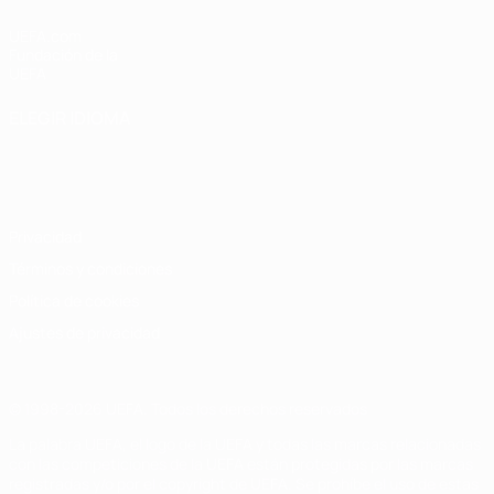
UEFA.com
Fundación de la
UEFA
ELEGIR IDIOMA
Español
English
Français
Deutsch
Русский
Español
Italiano
Português
Privacidad
Términos y condiciones
Política de cookies
Ajustes de privacidad
© 1998-2026 UEFA. Todos los derechos reservados
La palabra UEFA, el logo de la UEFA y todas las marcas relacionadas
con las competiciones de la UEFA están protegidas por las marcas
registradas y/o por el copyright de UEFA. Se prohíbe el uso de estas