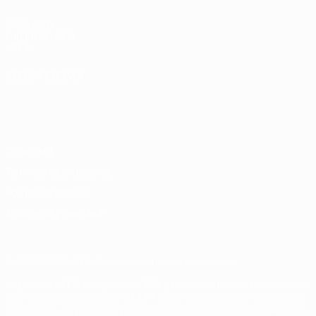
UEFA.com
Fundación de la
UEFA
ELEGIR IDIOMA
Español
English
Français
Deutsch
Русский
Español
Italiano
Português
Privacidad
Términos y condiciones
Política de cookies
Ajustes de privacidad
© 1998-2026 UEFA. Todos los derechos reservados
La palabra UEFA, el logo de la UEFA y todas las marcas relacionadas
con las competiciones de la UEFA están protegidas por las marcas
registradas y/o por el copyright de UEFA. Se prohíbe el uso de estas