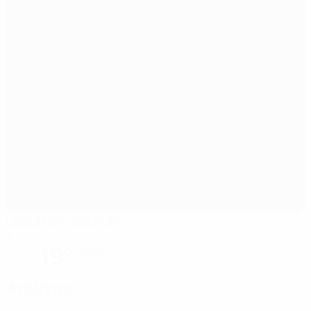
Leburton Stadium
Tubize
19°
Lluvia
El campo está húmedo
Árbitras