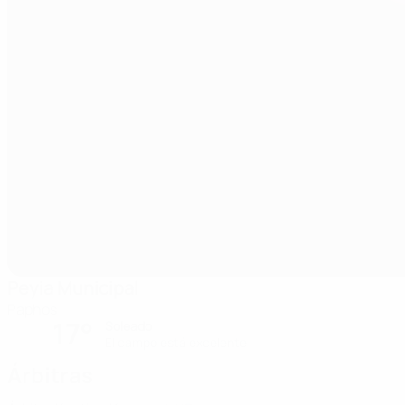
Peyia Municipal
Paphos
17°
Soleado
El campo está excelente
Árbitras