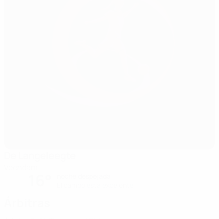
De Langeleegte
Veendam
16°
noche despejada
El campo está excelente
Árbitras