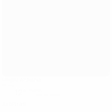
Miejski Września
Września
12°
Nublado
El campo está seco
Árbitras