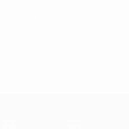
Dinamarca - España 0-1
, Biel/Bienne -
TV
Lunes 30 de julio: final
Alemania - España 0-1
: Biel/Bienne -
TV
*
Los mejores momentos de los seis partidos
televisados estarán disponibles en UEFA.com y UEFA.tv
en YouTube a medianoche tras cada encuentro.
© 1998-2026 UEFA. All rights reserved.
Última actualización: lunes, 30 de julio de 2018
Europeo femenino sub-19 de la UEF
Partidos
Noticias
Sorteos
Historia