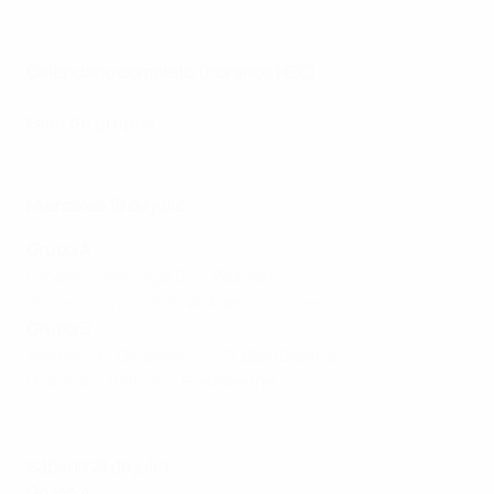
Calendario completo (horarios HEC)
Fase de grupos
Vea la remontada de Suiza frente a Francia (2-2)
Miércoles 18 de julio
Grupo A
España – Noruega 0-2
, Wohlen
Suiza - Francia 2-2
, Wohlen,
resumen
Grupo B
Alemania - Dinamarca 1-0
, Biel/Bienne
Holanda - Italia 3-1
, Biel/Bienne
Vea el triunfo de España por 0-2 ante Suiza
Sábado 21 de julio
Grupo A