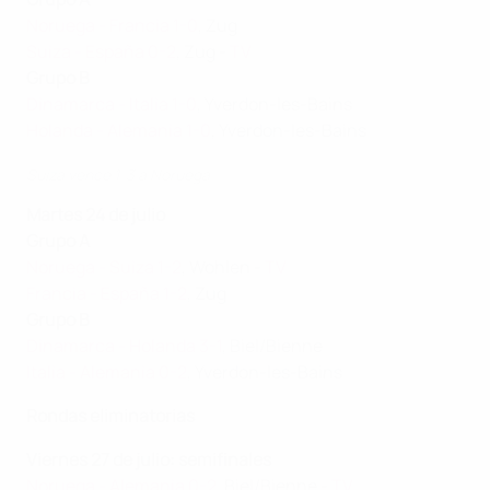
Noruega - Francia 1-0
, Zug
Suiza - España 0-2
, Zug -
TV
Grupo B
Dinamarca - Italia 1-0
, Yverdon-les-Bains
Holanda - Alemania 1-0
, Yverdon-les-Bains
Suiza vence 1-3 a Noruega
Martes 24 de julio
Grupo A
Noruega - Suiza 1-2
, Wohlen -
TV
Francia - España 1-2
, Zug
Grupo B
Dinamarca - Holanda 3-1
, Biel/Bienne
Italia - Alemania 0-2
, Yverdon-les-Bains
Rondas eliminatorias
Viernes 27 de julio: semifinales
Noruega - Alemania 0-2
, Biel/Bienne -
TV