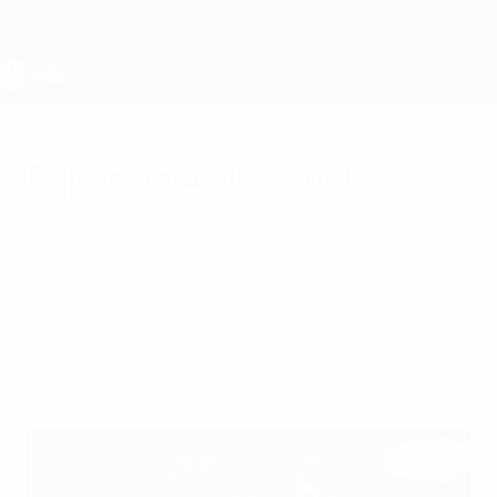
Saltar
al
contenido
principal
Europeo femenino sub-19 de la UEFA
España reedita título
lunes, 30 de julio de 2018
La selección española conquistó su
segundo título consecutivo en la
competición. Aquí le traemos todos los
resultados.