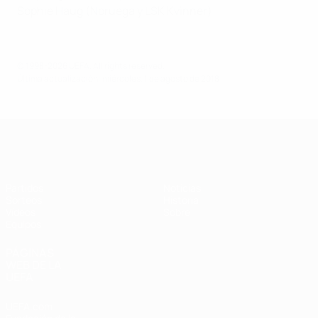
Sophie Haug (Noruega y LSK Kvinner)
© 1998-2026 UEFA. All rights reserved.
Última actualización: miércoles, 1 de agosto de 2018
Europeo femenino sub-19 de la UEF
Partidos
Noticias
Sorteos
Historia
Vídeos
Sobre
Equipos
PÁGINAS
WEB DE LA
UEFA
UEFA.com