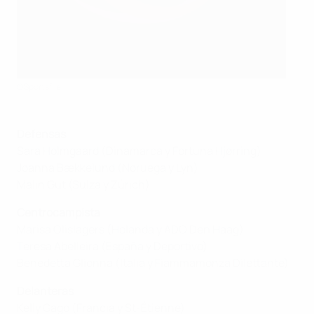
©Sportsfile
Defensas
Sara Holmgaard (Dinamarca y Fortuna Hjørring)
Joanna Bækkelund (Noruega y Lyn)
Malin Gut (Suiza y Zúrich)
Centrocampista
Marisa Olislagers (Holanda y ADO Den Haag)
Teresa Abelleira (España y Deportivo)
Benedetta Glionna (Italia y Fiammamonza Dilettante)
Delanteras
Kelly Gago (Francia y St-Étienne)