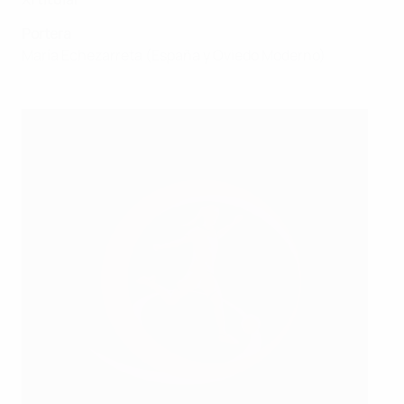
Portera
María Echezarreta (España y Oviedo Moderno)