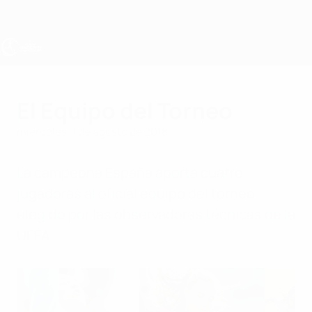
Saltar
al
contenido
principal
Europeo femenino sub-19 de la UEFA
El Equipo del Torneo
miércoles, 1 de agosto de 2018
La campeona España aporta cuatro
jugadoras al oficial equipo del torneo
elegido por las observadoras técnicas de la
UEFA.