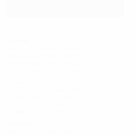
©Sportsfile
Defensas
Anna Torrodá (España y Barcelona)
Sofie Svava (Dinamarca y Brøndby)
Lisa Ebert (Alemania y FFC Frankfurt)
Vanessa Panzeri (Italia y Juventus)
Centrocampistas
Sydney Lohmann (Alemania y Bayern)
Rosa Márquez (España y Betis)
Sarah Jankovska (Dinamarca y BSF)
Géraldine Reuteler (Suiza y Luzerna)
Delanteras
Olga Carmona (España y Sevilla)