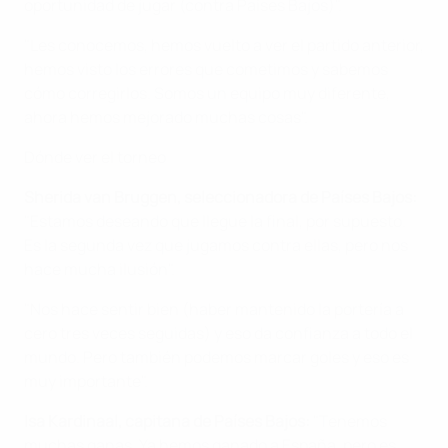
oportunidad de jugar (contra Países Bajos)".
"Les conocemos, hemos vuelto a ver el partido anterior,
hemos visto los errores que cometimos y sabemos
cómo corregirlos. Somos un equipo muy diferente,
ahora hemos mejorado muchas cosas".
Dónde ver el torneo
Sherida van Bruggen, seleccionadora de Países Bajos:
"Estamos deseando que llegue la final, por supuesto.
Es la segunda vez que jugamos contra ellas, pero nos
hace mucha ilusión".
"Nos hace sentir bien (haber mantenido la portería a
cero tres veces seguidas) y eso da confianza a todo el
mundo. Pero también podemos marcar goles y eso es
muy importante".
Isa Kardinaal, capitana de Países Bajos:
"Tenemos
muchas ganas. Ya hemos ganado a España, pero es