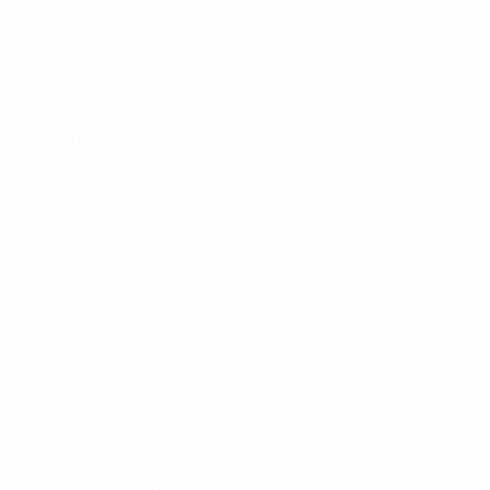
ganado el Europeo Femenino Sub-17 de 2024 en
mayo y las últimas Copas Mundiales Femeninas Sub-
17 y Sub-20 de la FIFA en 2022.
España puede igualar su hazaña de 2018, el único
año hasta la fecha en el que el mismo país ha
ganado los Europeos femeninos sub-17 y sub-19.
España también estuvo en ambas fases finales en
2023, 2022, 2017, 2016, 2015 y 2014 (cuando se jugó
el Europeo femenino sub-17 en diciembre de 2013).
Países Bajos disputa su segunda final, ya que en
2014 derrotó a España por 1-0 gracias a un gol de
Vivianne Miedema en Oslo.
La serbia Nina Matejić es la actual máxima goleadora
de la fase final, con cinco tantos. Dos jugadoras
potencialmente implicadas en la final llevan dos:
Pau Comendador, de España, y Karlijn Woons, de
Países Bajos, que llevaba seis años sin marcar antes