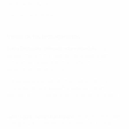
semifinal de Kaunas.
Conoce a las finalistas
Visión de las protagonistas
Sonia Bermúdez, seleccionadora española:
"Las
sensaciones son muy buenas. Las jugadoras son
conscientes de que ahora hace falta un último
esfuerzo para ganar el trofeo".
"Países Bajos es un equipo muy intenso y duro, y la
final se decidirá por pequeños detalles. Mañana
descubriremos lo que aprendimos del partido anterior".
Pau Comendador analiza el pase a la final
Judit Pujols, capitana de España:
"Estoy muy motivada
y tengo mucha confianza en mi selección. Es otra