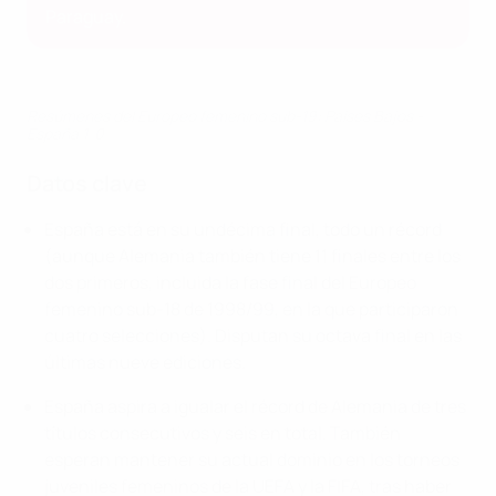
Paraguay.
Resúmenes del Europeo femenino sub-19: Países Bajos -
España 1-0
Datos clave
España está en su undécima final, todo un récord
(aunque Alemania también tiene 11 finales entre los
dos primeros, incluida la fase final del Europeo
femenino sub-18 de 1998/99, en la que participaron
cuatro selecciones). Disputan su octava final en las
últimas nueve ediciones.
España aspira a igualar el récord de Alemania de tres
títulos consecutivos y seis en total. También
esperan mantener su actual dominio en los torneos
juveniles femeninos de la UEFA y la FIFA, tras haber