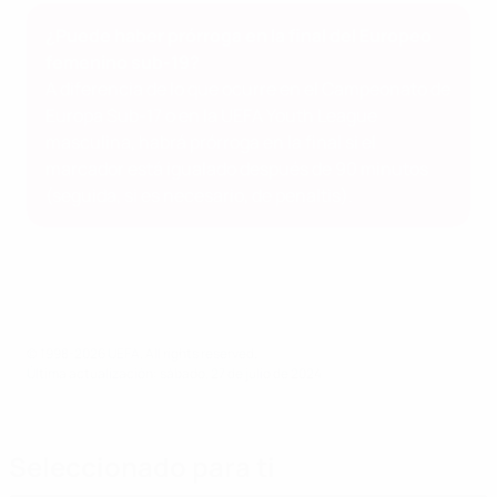
¿Puede haber prórroga en la final del Europeo
femenino sub-19?
A diferencia de lo que ocurre en el Campeonato de
Europa Sub-17 o en la UEFA Youth League
masculina, habrá prórroga en la final si el
marcador está igualado después de 90 minutos
(seguida, si es necesario, de penaltis).
© 1998-2026 UEFA. All rights reserved.
Última actualización: sábado, 27 de julio de 2024
Seleccionado para ti