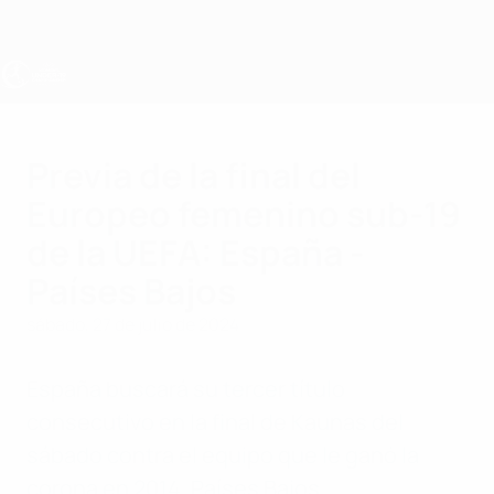
Saltar
al
contenido
principal
Europeo femenino sub-19 de la UEFA
Previa de la final del
Europeo femenino sub-19
de la UEFA: España -
Países Bajos
sábado, 27 de julio de 2024
España buscará su tercer título
consecutivo en la final de Kaunas del
sábado contra el equipo que le ganó la
corona en 2014, Países Bajos.