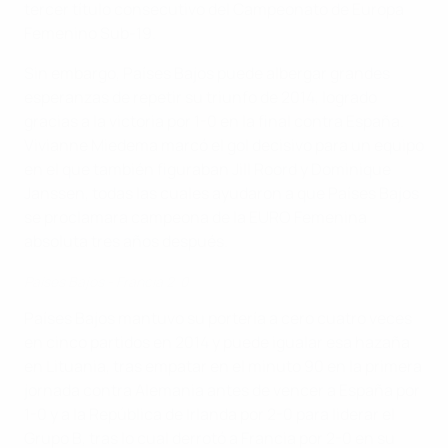
tercer título consecutivo del Campeonato de Europa
Femenino Sub-19.
Sin embargo, Países Bajos puede albergar grandes
esperanzas de repetir su triunfo de 2014, logrado
gracias a la victoria por 1-0 en la final contra España.
Vivianne Miedema marcó el gol decisivo para un equipo
en el que también figuraban Jill Roord y Dominique
Janssen, todas las cuales ayudaron a que Países Bajos
se proclamara campeona de la EURO Femenina
absoluta tres años después.
Países Bajos - Francia 2-0
Países Bajos mantuvo su portería a cero cuatro veces
en cinco partidos en 2014 y puede igualar esa hazaña
en Lituania, tras empatar en el minuto 90 en la primera
jornada contra Alemania antes de vencer a España por
1-0 y a la República de Irlanda por 2-0 para liderar el
Grupo B, tras lo cual derrotó a Francia por 2-0 en su