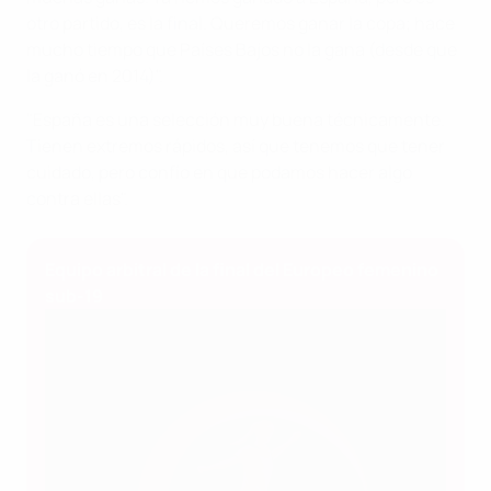
otro partido, es la final. Queremos ganar la copa; hace
mucho tiempo que Países Bajos no la gana (desde que
la ganó en 2014)".
"España es una selección muy buena técnicamente.
Tienen extremos rápidos, así que tenemos que tener
cuidado, pero confío en que podamos hacer algo
contra ellas".
Equipo arbitral de la final del Europeo femenino
sub-19