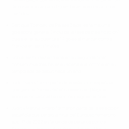
de poner a su equipo 1-0 arriba en sus dos últimos
partidos.
Danique Tolhoek, de Países Bajos, es la máxima
goleadora general (incluida la fase de clasificación),
tras elevar su cuenta a 14 goles al marcar contra
Francia en semifinales.
Sonia Bermúdez entrena en su segunda final
consecutiva tras llevar a España a la victoria en su
temporada de debut hace un año.
Judit Pujols formó parte de la selección española
que ganó el torneo del año pasado en Bélgica,
aunque no saltó al terreno de juego en la final.
Judit y Marina Artero formaron parte de la selección
española que perdió la final del Europeo femenino
sub-17 de 2022 en la tanda de penaltis contra
Alemania, y Eunate Astralaga y Adriana Ranera