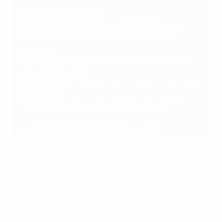
Información de la final
Cuándo
: sábado 27 de julio (17:00HEC, inicio)
Dónde
: estadio Darius & Girenas de Kaunas,
Lituania
Qué
: final del Campeonato de Europa Femenino
Sub-19 de la UEFA
Cómo seguirlo
:
cobertura previa y en directo, aquí
Dónde verlo
:
mira la lista de operadores
, o
míralo
en directo en UEFA.tv
en varios territorios
La hora local está adelantada una hora