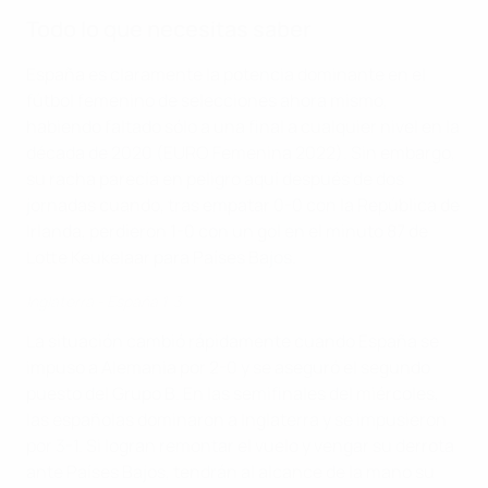
Todo lo que necesitas saber
España es claramente la potencia dominante en el
fútbol femenino de selecciones ahora mismo,
habiendo faltado sólo a una final a cualquier nivel en la
década de 2020 (EURO Femenina 2022). Sin embargo,
su racha parecía en peligro aquí después de dos
jornadas cuando, tras empatar 0-0 con la República de
Irlanda, perdieron 1-0 con un gol en el minuto 87 de
Lotte Keukelaar para Países Bajos.
Inglaterra - España 1-3
La situación cambió rápidamente cuando España se
impuso a Alemania por 2-0 y se aseguró el segundo
puesto del Grupo B. En las semifinales del miércoles,
las españolas dominaron a Inglaterra y se impusieron
por 3-1. Si logran remontar el vuelo y vengar su derrota
ante Países Bajos, tendrán al alcance de la mano su