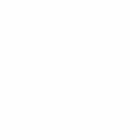
también formaron parte del equipo en Bosnia y
Herzegovina. Judit, Artero, Cris Librán, Ainhoa
Alguacil y Astralaga (portera suplente) formaron
parte de la selección española que ganó la Copa
Mundial Sub-17 de la FIFA 2022.
Alguacil, Librán, Pau, Aïcha Cámara, Noe Bejarano,
Daniela Arques y Marísa García disputaron con
España la final del Europeo Femenino Sub17 de 2023
en Estonia, en la que cayeron por 3-2 ante Francia
después de ganar a Inglaterra por 3-1 en semifinales.
Países Bajos no han encajado ningún gol en sus tres
últimos partidos y han mantenido su portería a cero
en siete de los diez encuentros que han disputado,
incluida la fase de clasificación, en los que sólo han
recibido tres tantos.