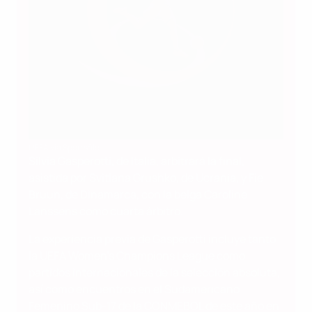
UEFA via Sportsfile
Silvia Gasperotti, de Italia, arbitrará la final,
asistida por Svitlana Grushko, de Ucrania, y Fie
Bruun, de Dinamarca, con la belga Caroline
Lanssens como cuarta árbitro.
La experiencia previa de Gasperotti incluye tanto
la UEFA Women's Champions League como
partidos internacionales de la selección absoluta,
así como encuentros en el Sudamericano
Femenino Sub-17 de la CONMEBOL de este año en