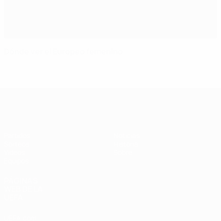
Dónde ver el Europeo femenino
Europeo femenino sub-19 de la UEF
Partidos
Noticias
Sorteos
Historia
Vídeos
Sobre
Equipos
PÁGINAS
WEB DE LA
UEFA
UEFA.com