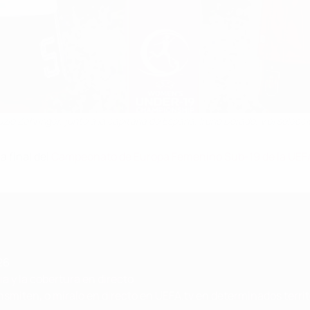
zie Zahringer, junto a la capitana de España, Irune Dorado, y el selecc
a final del
Campeonato de Europa Femenino Sub-19 de la UEF
26
a y la cobertura en directo
ansmiten
, o
míralo en directo en UEFA.tv en determinados territ