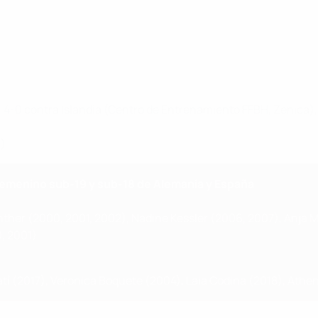
 4-0 contra Islandia (Centro de Entrenamiento FFBH, Zenica), 2
a)
emenino sub-19 y sub-18 de Alemania y España
ther (2000, 2001, 2002), Nadine Kessler (2006, 2007), Anja M
, 2001)
atí (2017), Veronica Boquete (2004), Laia Codina (2018), Athe