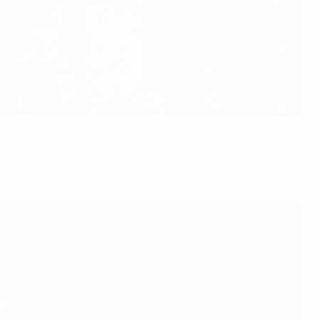
ionador, David Aznar, en Sarajevo antes de la final del Campeonato
A
de 2026, que se disputará en el Grbavica Stadium, en
orios