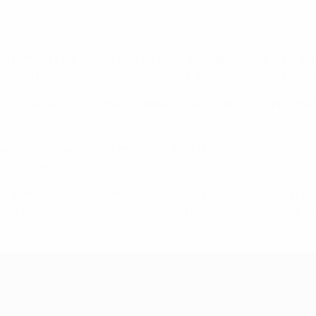
tra primera final en un Europeo [para esta generación], así que
 en la fase de clasificación y fue una derrota muy importante
r, ya que el 5-0 contra España fue duro, pero fue importante 
ntos de volver a estar en la final. Es la quinta final consecu
 muy bueno".
a eliminatoria de diciembre]. Es una final, un contexto disti
tillas. Será un partido precioso, con muchos jugadores de gra