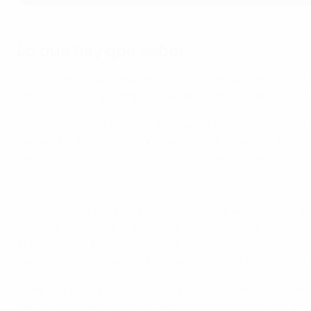
Lo que hay que saber
Las dos potencias dominantes en las competiciones de clube
consecutivo, se adelantó a Alemania el año pasado al levan
Estas selecciones también dominan el Europeo femenino sub
viernes. En aquella ocasión, Alemania se impuso en la tand
que en esta ocasión está al frente de la selección.
España - Suecia 3-0
Su equipo, que
perdió por 5-0 ante España en la ronda 1 de
tuvo que esforzarse al máximo ante Austria en la semifina
Zimmermann
. Perdió a Zoe Schick por una lesión sufrida 
puede contar de nuevo con la capitana Luzie Zähringer, q
España, que ahora iguala el récord con su quinta final cons
martes en Zenica y estuvo
magnífica en la victoria por 3-0