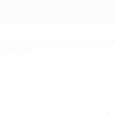
Saltar
al
contenido
principal
Europeo femenino sub-19 de la UEFA
Previa de la final del Cam
España
jueves, 9 de julio de 2026
Todo lo que necesitas saber sobre la final del