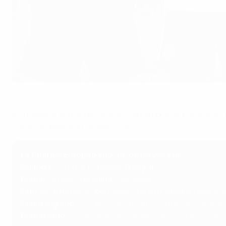
La seleccionadora de Alemania, Melanie Behringer, y la capitana, Lu
de Europa Femenino Sub-19
UEFA vía Getty Images
Alemania se enfrentará a la actual campeona, España, en l
Sarajevo (Bosnia y Herzegovina).
La final del Europeo sub-19, de un vistazo
Cuándo
: 18:00 CET, viernes 10 de julio
Dónde
: Grbavica Stadium, Sarajevo
Qué
: Final de la Europeo femenino sub-19 de la UEFA 20
Cómo seguirlo
:
aquí puedes encontrar información previ
Dónde verlo
:
consulta la lista de operadores que lo retr