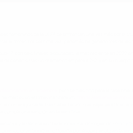
s femeninos de la UEFA se enfrentan una vez más por el título
tar el trofeo por séptima vez, y además ha ganado tres de las
-17, con seis finales disputadas, la más reciente en 2022 en
a de penaltis tras un dramático empate a 2-2, y en su cuerpo t
 clasificación en diciembre
, pero se clasificó para la fase fin
l del martes en el Grbavica Stadium,
donde Alemania se impuso 
en la primera jornada, tras haber tenido que viajar ya a Bosnia
ue cumple una sanción en la semifinal.
ecutiva y la décima en 11 ediciones, ha ido cogiendo ritmo y, t
. La emocionante extremo Rosalía Domínguez anotó en la semifin