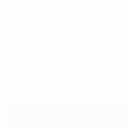
Declaraciones
Melanie Behringer, seleccionadora de Alemania
: "Es nues
seleccionador de España], ya que perdimos contra vosotros
"Después de aquel partido pensamos en qué podíamos mejora
esperemos que ahora estemos listas para el viernes".
David Aznar, seleccionador de España
: "Estamos muy conte
final contra Alemania, un buen equipo con un entrenador
"Creo que será un partido completamente diferente [al de l
año; en este torneo hay jugadores diferentes en ambas plan