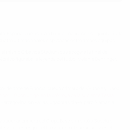
. España, que aspira a batir el récord con su quinto título
 cuatro últimas finales disputadas entre ambos equipos.
 el mismo Grbavica Stadium que acogerá la final del
écnico figuraba la leyenda del fútbol Melanie Behringer,
al por delante de Francia, quedó primero del Grupo A y luego
por 1-0 con un gol en la prórroga de la suplente Tessa
 y Herzegovina sin varias jugadoras clave, pero Alemania
ras quedar primera del Grupo B, se enfrentó a Suecia el
al su tercer gol del torneo, con el que se sitúa en el