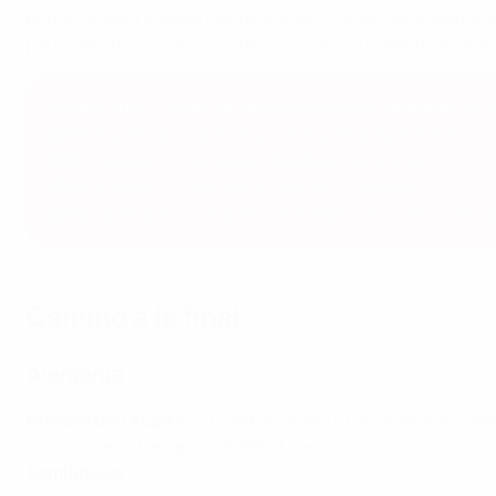
primer puesto compartido de la clasificación de goleadoras
parte del equipo campeón de 2025, sino que también se alz
Finales sub-17/sub-18 anteriores entre Alemania y E
2023
: España 0-0 (prórroga), 3-2 (penaltis) Alemania (
2018
: España 1-0 Alemania (Biel/Bienne, Suiza)
2004
: España 2-1 Alemania (Vantaa, Finlandia)
2000
: Alemania 4-2 España (Boulogne-sur-Mer, Franci
Camino a la final
Alemania
Primera del Grupo A
5-0 contra Bosnia y Herzegovina (Cent
(Centro de Entrenamiento FFBH, Zenica)
Semifinales