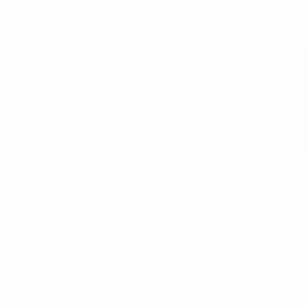
, al igual que Alba Cerrato y Ainoa Gómez, que se encuentran e
aron con la gloria en el Europeo femenino sub-17 de 2024.
spaña
Lovaina, Bélgica)
a)
ro de Entrenamiento FFBH, Zenica), 1-1 contra Polonia (Estadi