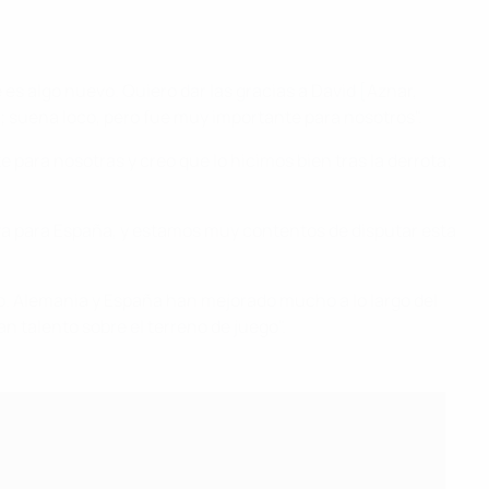
 es algo nuevo. Quiero dar las gracias a David [Aznar,
; suena loco, pero fue muy importante para nosotros".
para nosotras y creo que lo hicimos bien tras la derrota;
tiva para España, y estamos muy contentos de disputar esta
nto. Alemania y España han mejorado mucho a lo largo del
n talento sobre el terreno de juego".