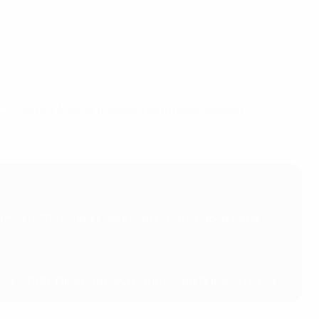
-1 contra Austria (Estadio Bilino Polje, Zenica)
ittag (2002), Viola Odebrecht (2001), Babett Peter
nea (2018), Olga Carmona (2018), Patri Guijarro (2017)