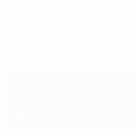
1-0 (prórroga) contra Austria (Estadio Grbavica, Sarajevo)
Alemania - Austria 1-0
España
Primera del Grupo B
2-2 contra Suiza (Estadio Asim Ferhatovic Hase, Sarajevo),
Semifinales
3-0 contra Suecia (Centro de Entrenamiento FFBH, Zenic
Seleccionadas de antiguas campeonas del Europeo f
Alemania
Fatmire Alushi (2006), Linda Bresonik (2001), Sarah Gün
(2006), Bianca Schmidt (2007), Petra Wimbersky (2000
España
Teresa Abelleira (2018), Ona Batlle (2017), Aitana Bonm