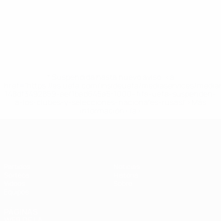
* Suspendida hasta nuevo aviso. <a
href='https://es.uefa.com/insideuefa/mediaservices/medi
148df3492859-aef1bad645a5-1000--fifa-uefa-suspenden-
a-los-clubes-y-selecciones-nacionales-rusas/'>Más
información</a>
Europeo femenino sub-19 de la UEF
Partidos
Noticias
Sorteos
Historia
Vídeos
Sobre
Equipos
PÁGINAS
WEB DE LA