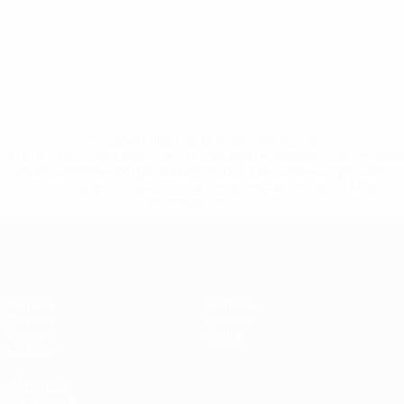
* Suspendida hasta nuevo aviso. <a
href='https://es.uefa.com/insideuefa/mediaservices/medi
148df3492859-aef1bad645a5-1000--fifa-uefa-suspenden-
a-los-clubes-y-selecciones-nacionales-rusas/'>Más
información</a>
Europeo femenino sub-19 de la UEF
Partidos
Noticias
Sorteos
Historia
Vídeos
Sobre
Equipos
PÁGINAS
WEB DE LA