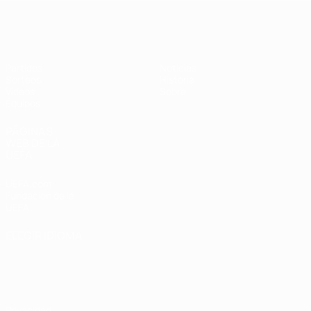
Europeo femenino sub-19 de la UEF
Partidos
Noticias
Sorteos
Historia
Vídeos
Sobre
Equipos
PÁGINAS
WEB DE LA
UEFA
UEFA.com
Fundación de la
UEFA
ELEGIR IDIOMA
Español
English
Français
Deutsch
Русский
Español
Italiano
Português
Privacidad