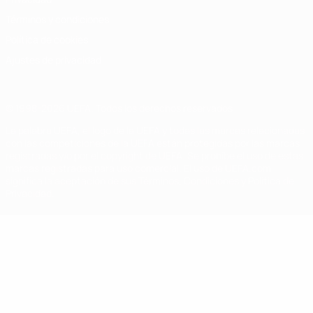
Términos y condiciones
Política de cookies
Ajustes de privacidad
© 1998-2026 UEFA. Todos los derechos reservados
La palabra UEFA, el logo de la UEFA y todas las marcas relacionadas
con las competiciones de la UEFA están protegidas por las marcas
registradas y/o por el copyright de UEFA. Se prohíbe el uso de estas
marcas registradas para uso comercial. El uso de UEFA.com
significa la aceptación de sus Términos, Condiciones y Política de
Privacidad.