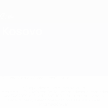
Saltar
al
contenido
principal
Europeo femenino sub-19 de la UEFA
Kosovo
Kosovo Femenino sub-19 2027
Resumen
Partidos
Estadísticas
Plantilla
* Suspendida hasta nuevo aviso. <a
href='https://es.uefa.com/insideuefa/mediaservices/medi
148df3492859-aef1bad645a5-1000--fifa-uefa-suspenden-
a-los-clubes-y-selecciones-nacionales-rusas/'>Más
información</a>