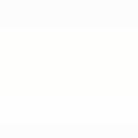
8df3492859-aef1bad645a5-1000--fifa-uefa-suspenden-a-los-
a>