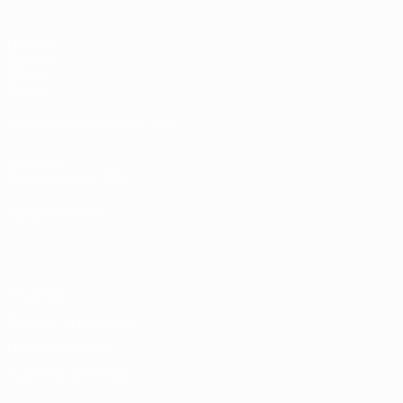
Partidos
Sorteos
Vídeos
Equipos
PÁGINAS WEB DE LA UEFA
UEFA.com
Fundación de la UEFA
ELEGIR IDIOMA
Español
English
Français
Deutsch
Русский
Español
Italiano
Privacidad
Términos y condiciones
Política de cookies
Ajustes de privacidad