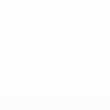
* Suspendida hasta nuevo aviso. <a href='https://es.uef
c
Europeo femenino sub-19 de la UEF