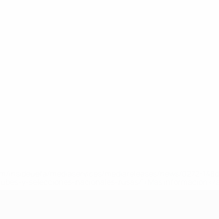
a.com/insideuefa/mediaservices/mediareleases/news/0272-14
lubes-y-selecciones-nacionales-rusas/'>Más información</
A