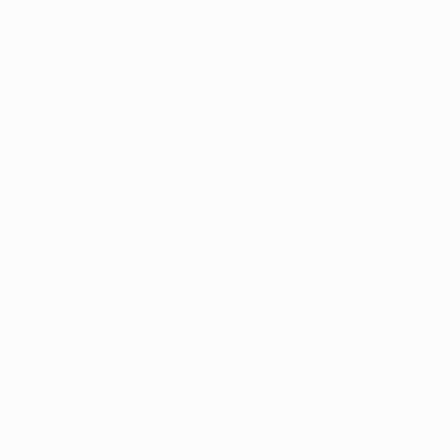
Partidos
Sorteos
Vídeos
Equipos
PÁGINAS WEB DE LA UEFA
UEFA.com
Fundación de la UEFA
ELEGIR IDIOMA
Español
English
Français
Deutsch
Русский
Español
Italiano
Privacidad
Términos y condiciones
Política de cookies
Ajustes de privacidad