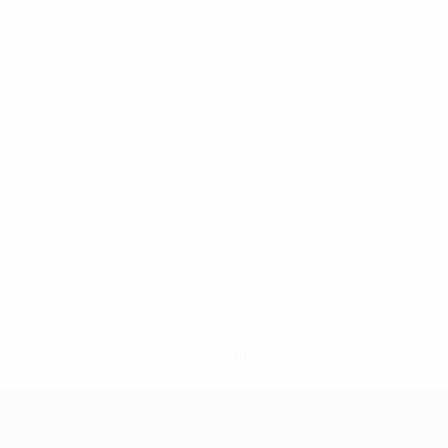
8df3492859-aef1bad645a5-1000--fifa-uefa-suspenden-a-los-
a>