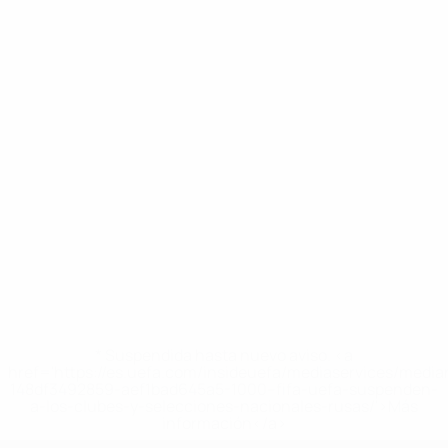
* Suspendida hasta nuevo aviso. <a
href='https://es.uefa.com/insideuefa/mediaservices/medi
148df3492859-aef1bad645a5-1000--fifa-uefa-suspenden-
a-los-clubes-y-selecciones-nacionales-rusas/'>Más
información</a>