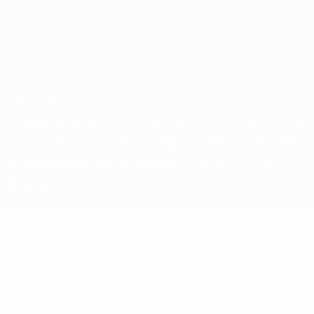
Términos y condiciones
Política de cookies
Ajustes de privacidad
© 1998-2026 UEFA. Todos los derechos reservados
La palabra UEFA, el logo de la UEFA y todas las marcas relacionadas
con las competiciones de la UEFA están protegidas por las marcas
registradas y/o por el copyright de UEFA. Se prohíbe el uso de estas
marcas registradas para uso comercial. El uso de UEFA.com
significa la aceptación de sus Términos, Condiciones y Política de
Privacidad.