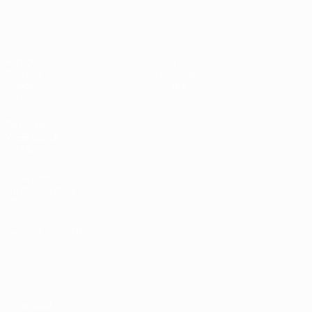
Europeo femenino sub-19 de la UEF
Partidos
Noticias
Sorteos
Historia
Vídeos
Sobre
Equipos
PÁGINAS
WEB DE LA
UEFA
UEFA.com
Fundación de la
UEFA
ELEGIR IDIOMA
Español
English
Français
Deutsch
Русский
Español
Italiano
Português
Privacidad