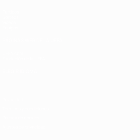
Partidos
Sorteos
Vídeos
Equipos
PÁGINAS WEB DE LA UEFA
UEFA.com
Fundación de la UEFA
ELEGIR IDIOMA
Español
English
Français
Deutsch
Русский
Español
Italiano
Privacidad
Términos y condiciones
Política de cookies
Ajustes de privacidad