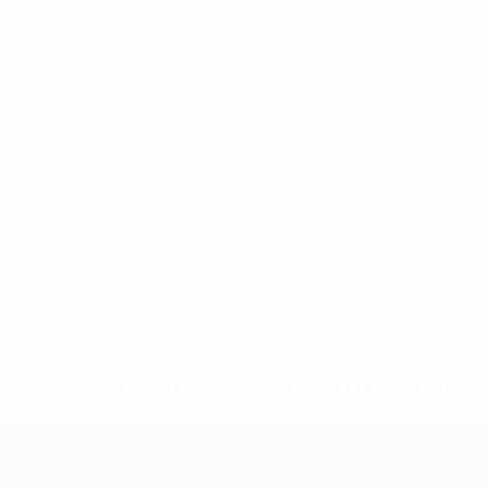
* Suspendida hasta nuevo aviso. <a href='https://es.uef
c
Europeo femenino sub-19 de la UEF