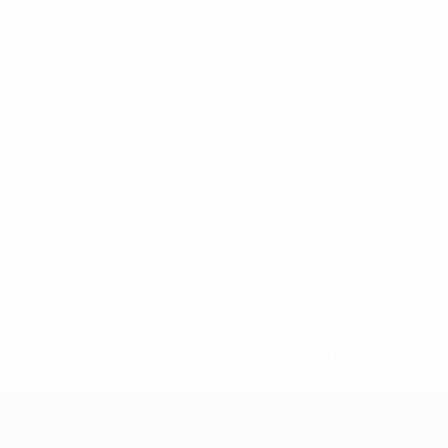
a.com/insideuefa/mediaservices/mediareleases/news/0272-14
lubes-y-selecciones-nacionales-rusas/'>Más información</
A