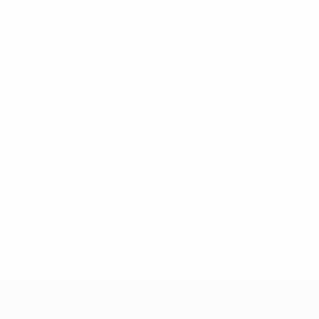
8df3492859-aef1bad645a5-1000--fifa-uefa-suspenden-a-los-
a>