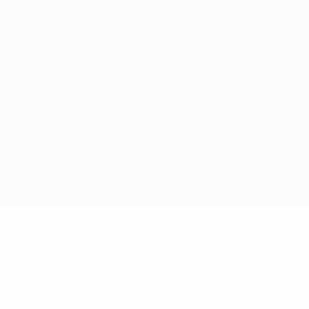
Términos y condiciones
Política de cookies
Ajustes de privacidad
© 1998-2026 UEFA. Todos los derechos reservados
La palabra UEFA, el logo de la UEFA y todas las marcas relacionadas
con las competiciones de la UEFA están protegidas por las marcas
registradas y/o por el copyright de UEFA. Se prohíbe el uso de estas
marcas registradas para uso comercial. El uso de UEFA.com
significa la aceptación de sus Términos, Condiciones y Política de
Privacidad.