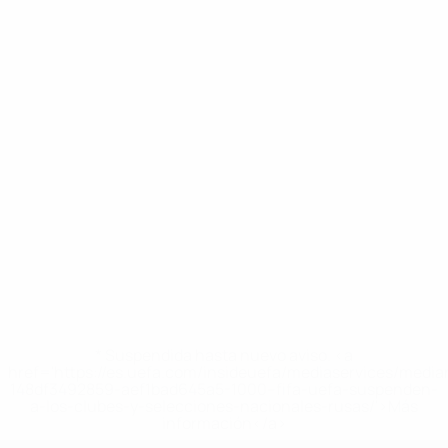
* Suspendida hasta nuevo aviso. <a
href='https://es.uefa.com/insideuefa/mediaservices/medi
148df3492859-aef1bad645a5-1000--fifa-uefa-suspenden-
a-los-clubes-y-selecciones-nacionales-rusas/'>Más
información</a>