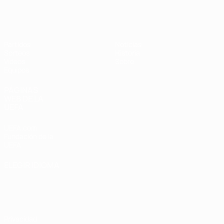
Europeo femenino sub-19 de la UEF
Partidos
Noticias
Sorteos
Historia
Vídeos
Sobre
Equipos
PÁGINAS
WEB DE LA
UEFA
UEFA.com
Fundación de la
UEFA
ELEGIR IDIOMA
Español
English
Français
Deutsch
Русский
Español
Italiano
Português
Privacidad