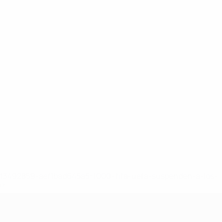
8df3492859-aef1bad645a5-1000--fifa-uefa-suspenden-a-los-
a>