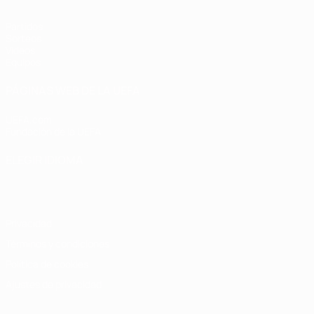
Partidos
Sorteos
Vídeos
Equipos
PÁGINAS WEB DE LA UEFA
UEFA.com
Fundación de la UEFA
ELEGIR IDIOMA
Español
English
Français
Deutsch
Русский
Español
Italiano
Privacidad
Términos y condiciones
Política de cookies
Ajustes de privacidad