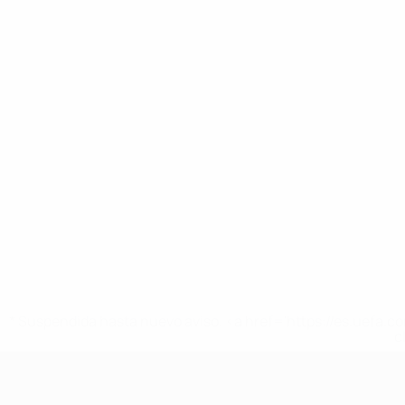
* Suspendida hasta nuevo aviso. <a href='https://es.uef
c
Europeo femenino sub-19 de la UEF