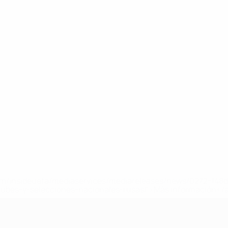
a.com/insideuefa/mediaservices/mediareleases/news/0272-14
lubes-y-selecciones-nacionales-rusas/'>Más información</
A