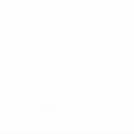
* Suspendida hasta nuevo aviso. <a
href='https://es.uefa.com/insideuefa/mediaservices/medi
148df3492859-aef1bad645a5-1000--fifa-uefa-suspenden-
a-los-clubes-y-selecciones-nacionales-rusas/'>Más
información</a>