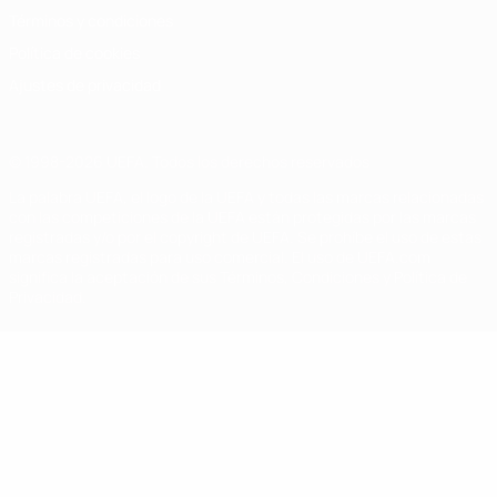
Términos y condiciones
Política de cookies
Ajustes de privacidad
© 1998-2026 UEFA. Todos los derechos reservados
La palabra UEFA, el logo de la UEFA y todas las marcas relacionadas
con las competiciones de la UEFA están protegidas por las marcas
registradas y/o por el copyright de UEFA. Se prohíbe el uso de estas
marcas registradas para uso comercial. El uso de UEFA.com
significa la aceptación de sus Términos, Condiciones y Política de
Privacidad.