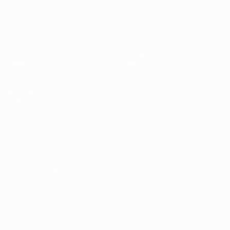
Europeo femenino sub-19 de la UEF
Partidos
Noticias
Sorteos
Historia
Vídeos
Sobre
Equipos
PÁGINAS
WEB DE LA
UEFA
UEFA.com
Fundación de la
UEFA
ELEGIR IDIOMA
Español
English
Français
Deutsch
Русский
Español
Italiano
Português
Privacidad