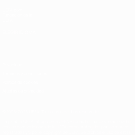
UEFA.com
Fundación de la
UEFA
ELEGIR IDIOMA
Español
English
Français
Deutsch
Русский
Español
Italiano
Português
Privacidad
Términos y condiciones
Política de cookies
Ajustes de privacidad
© 1998-2026 UEFA. Todos los derechos reservados
La palabra UEFA, el logo de la UEFA y todas las marcas relacionadas
con las competiciones de la UEFA están protegidas por las marcas
registradas y/o por el copyright de UEFA. Se prohíbe el uso de estas