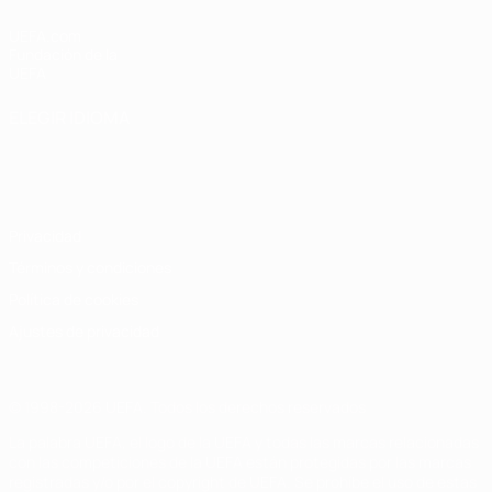
UEFA.com
Fundación de la
UEFA
ELEGIR IDIOMA
Español
English
Français
Deutsch
Русский
Español
Italiano
Português
Privacidad
Términos y condiciones
Política de cookies
Ajustes de privacidad
© 1998-2026 UEFA. Todos los derechos reservados
La palabra UEFA, el logo de la UEFA y todas las marcas relacionadas
con las competiciones de la UEFA están protegidas por las marcas
registradas y/o por el copyright de UEFA. Se prohíbe el uso de estas