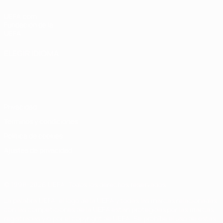
UEFA.com
Fundación de la
UEFA
ELEGIR IDIOMA
Español
English
Français
Deutsch
Русский
Español
Italiano
Português
Privacidad
Términos y condiciones
Política de cookies
Ajustes de privacidad
© 1998-2026 UEFA. Todos los derechos reservados
La palabra UEFA, el logo de la UEFA y todas las marcas relacionadas
con las competiciones de la UEFA están protegidas por las marcas
registradas y/o por el copyright de UEFA. Se prohíbe el uso de estas