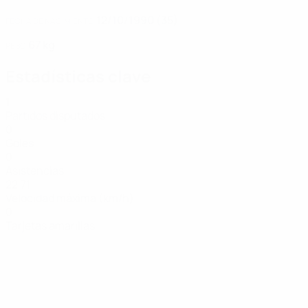
12/10/1990 (35)
FECHA DE NACIMIENTO
67 kg
PESO
Estadísticas clave
1
Partidos disputados
0
Goles
0
Asistencias
22,71
Velocidad máxima (km/h)
0
Tarjetas amarillas