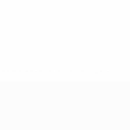
8df3492859-aef1bad645a5-1000--fifa-uefa-suspenden-a-los-
a>