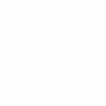
VISITE TAMBIÉN
UEFA.com
Sobre la UEFA
Fundación de la UEFA
ELEGIR IDIOMA
Español
English
Français
Deutsch
Русский
Español
Italiano
Descarga la app oficial
Privacidad
Términos y condiciones
Política de cookies
Ajustes de privacidad