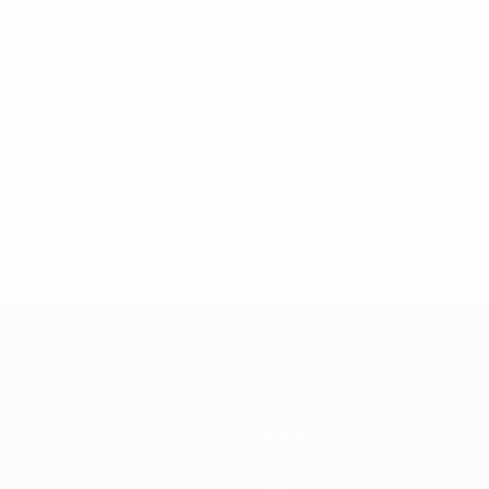
a.com/insideuefa/mediaservices/mediareleases/news/0272-14
lubes-y-selecciones-nacionales-rusas/'>Más información</
Equipos
Noticias
Sobre
Tienda