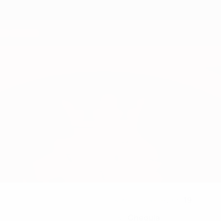
19
NÚMERO CON EL EQUIPO
Chequia
PAÍS