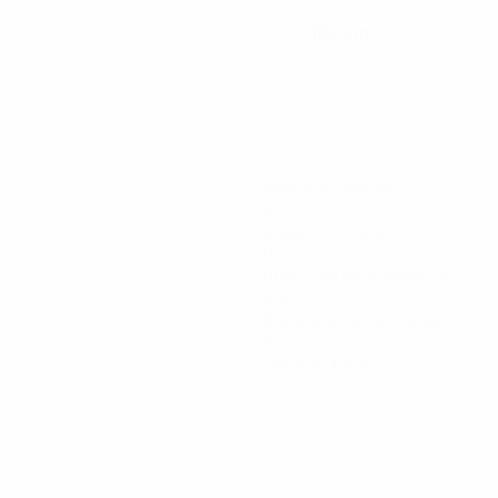
180 cm
ALTURA
3
Minutos jugados
3
Disparos totales
0%
Precisión en el pase (%)
0,84
Distancia recorrida (km)
0
Tarjetas rojas