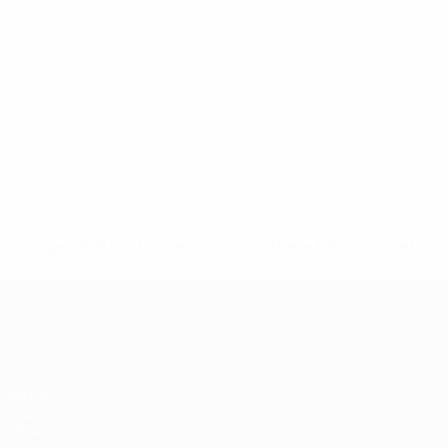
* Suspendida hasta nuevo aviso. <a href='https://es.uef
c
Clasificatorios Europeos
Partidos
Grupos
UEFA.tv
Datos