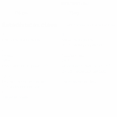
31/8/1991 (34)
176 cm
73 kg
ALTURA
PESO
Estadísticas clave
Ver todas las estadísticas
3
97
Partidos disputados
Minutos jugados
16,17 media por partido
0
0
Goles
Asistencias
93%
28,3
Precisión en el pase (%)
Velocidad máxima (km/h)
24,58 media por partido
12,56
0
Distancia recorrida (km)
Tarjetas amarillas
2,1 media por partido
0
Tarjetas rojas