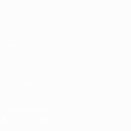
Partidos
Equipos
Grupos
Noticias
UEFA.tv
Sobre
Datos
Tienda
VISITE
TAMBIÉN
UEFA.com
Sobre la UEFA
Fundación de la
UEFA
ELEGIR IDIOMA
Español
English
Français
Deutsch
Русский
Español
Italiano
Português
Descarga la app oficial