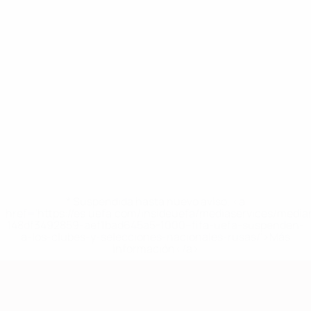
* Suspendida hasta nuevo aviso. <a
href='https://es.uefa.com/insideuefa/mediaservices/medi
148df3492859-aef1bad645a5-1000--fifa-uefa-suspenden-
a-los-clubes-y-selecciones-nacionales-rusas/'>Más
información</a>
Clasificatorios Europeos