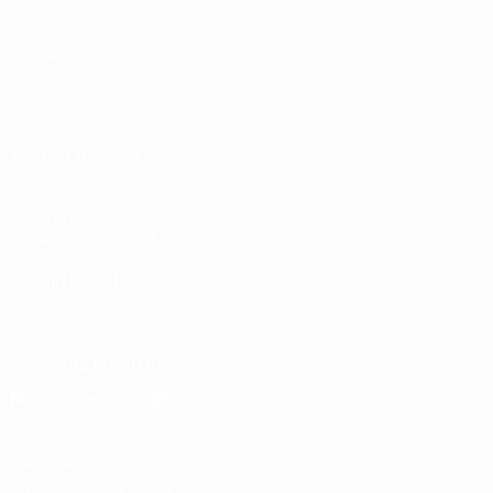
Partidos
Grupos
UEFA.tv
Datos
VISITE TAMBIÉN
UEFA.com
Sobre la UEFA
Fundación de la UEFA
ELEGIR IDIOMA
Español
English
Français
Deutsch
Русский
Español
Italiano
Descarga la app oficial
Privacidad