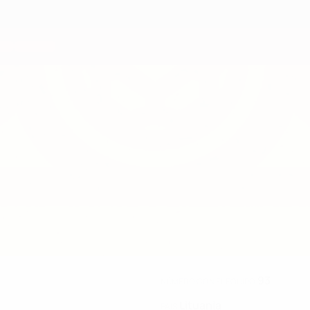
93
NÚMERO CON EL EQUIPO
Lituania
PAÍS