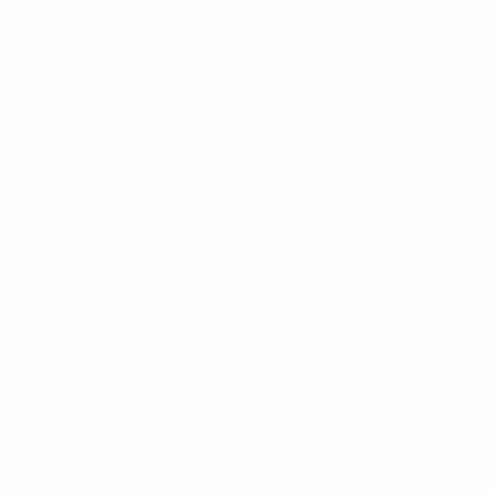
185 cm
ALTURA
445
Minutos jugados
63,58 media por partido
6
Duelos
0,86 media por partido
85,8%
Precisión en el pase (%)
47,93
Distancia recorrida (km)
6,85 media por partido
0
Tarjetas rojas