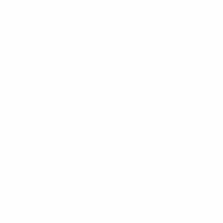
* Suspendida hasta nuevo aviso. <a href='https://es.uef
c
Clasificatorios Europeos