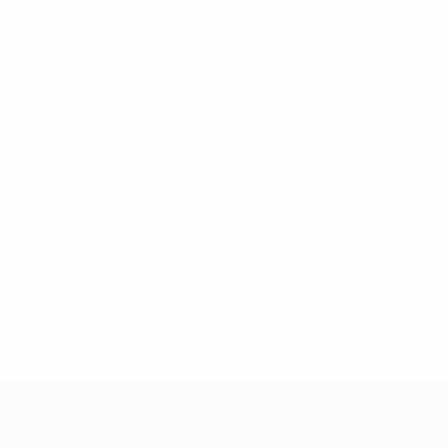
8df3492859-aef1bad645a5-1000--fifa-uefa-suspenden-a-los-
a>