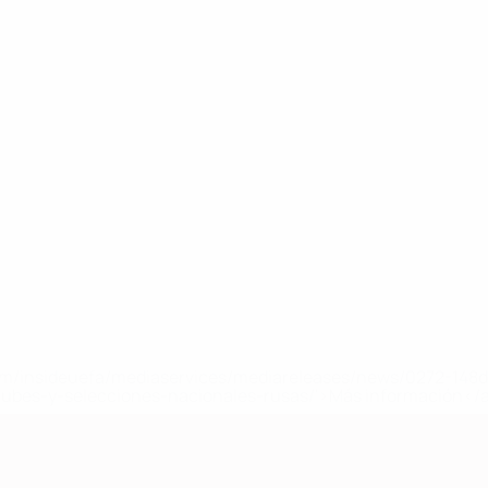
a.com/insideuefa/mediaservices/mediareleases/news/0272-14
lubes-y-selecciones-nacionales-rusas/'>Más información</