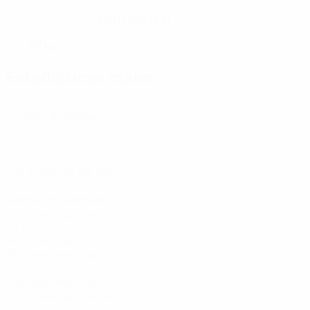
17/1/1993 (33)
FECHA DE NACIMIENTO
82 kg
PESO
Estadísticas clave
5
Partidos disputados
1
Goles
0,15 media por partido
23
Balones recuperados
3,29 media por partido
30,55
Velocidad máxima (km/h)
28,9 media por partido
2
Tarjetas amarillas
0,29 media por partido