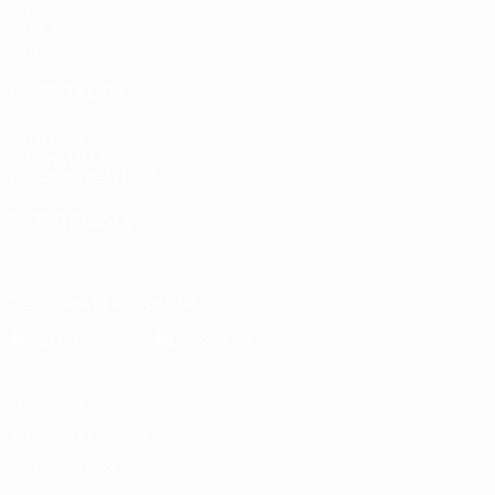
Grupos
UEFA.tv
Datos
VISITE TAMBIÉN
UEFA.com
Sobre la UEFA
Fundación de la UEFA
ELEGIR IDIOMA
Español
English
Français
Deutsch
Русский
Español
Italiano
Descarga la app oficial
Privacidad
Términos y condiciones
Política de cookies