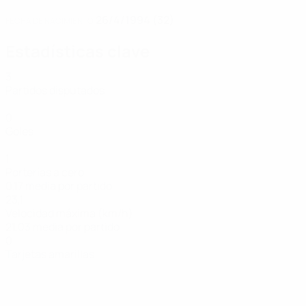
26/4/1994 (32)
FECHA DE NACIMIENTO
Estadísticas clave
3
Partidos disputados
0
Goles
1
Porterías a cero
0,17 media por partido
23,1
Velocidad máxima (km/h)
21,03 media por partido
0
Tarjetas amarillas