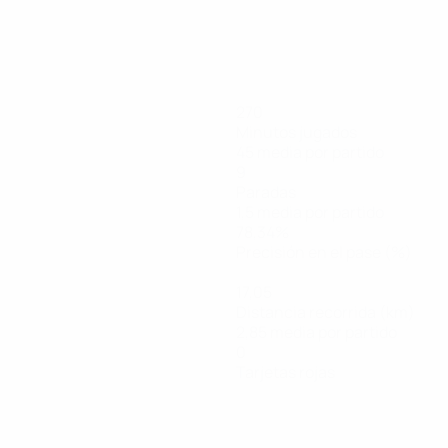
270
Minutos jugados
45 media por partido
9
Paradas
1,5 media por partido
78,34%
Precisión en el pase (%)
17,05
Distancia recorrida (km)
2,85 media por partido
0
Tarjetas rojas