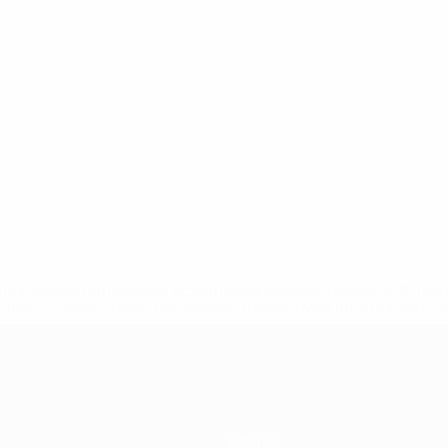
a.com/insideuefa/mediaservices/mediareleases/news/0272-14
lubes-y-selecciones-nacionales-rusas/'>Más información</
Equipos