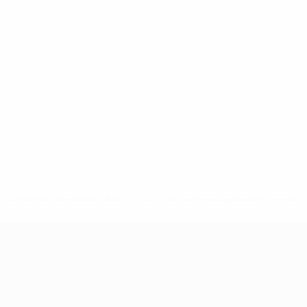
8df3492859-aef1bad645a5-1000--fifa-uefa-suspenden-a-los-
a>