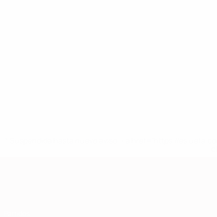
* Suspendida hasta nuevo aviso. <a href='https://es.uef
c
Clasificatorios Europeos
Partidos