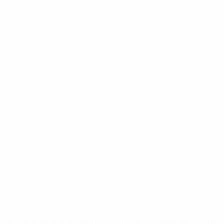
8df3492859-aef1bad645a5-1000--fifa-uefa-suspenden-a-los-