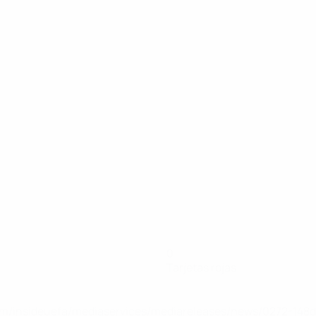
0
Tarjetas rojas
a.com/insideuefa/mediaservices/mediareleases/news/0272-14