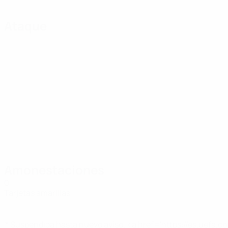
Ataque
Amonestaciones
0
Tarjetas amarillas
* Suspendida hasta nuevo aviso. <a href='https://es.uef