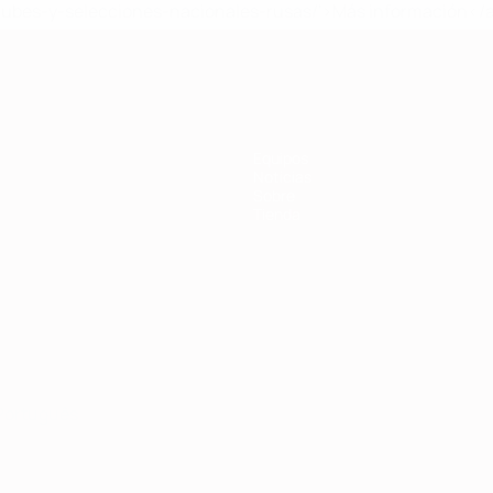
lubes-y-selecciones-nacionales-rusas/'>Más información</
Equipos
Noticias
Sobre
Tienda
Português