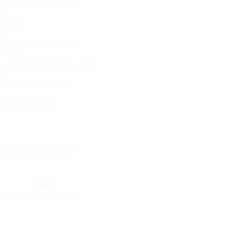
Partidos disputados
0
Goles
5
Balones recuperados
29,07
Velocidad máxima (km/h)
0
Tarjetas amarillas
Defensa
Distribución
94
Precisión en el pase (%)