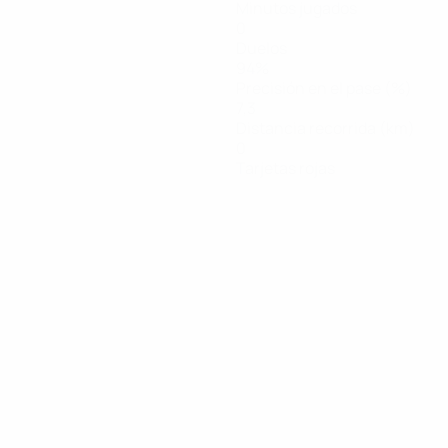
Minutos jugados
0
Duelos
94%
Precisión en el pase (%)
7,3
Distancia recorrida (km)
0
Tarjetas rojas