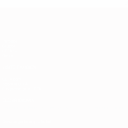
c
Clasificatorios Europeos
Partidos
Grupos
UEFA.tv
Datos
VISITE TAMBIÉN
UEFA.com
Sobre la UEFA
Fundación de la UEFA
ELEGIR IDIOMA
Español
English
Français
Deutsch
Русский
Español
Italiano
Descarga la app oficial