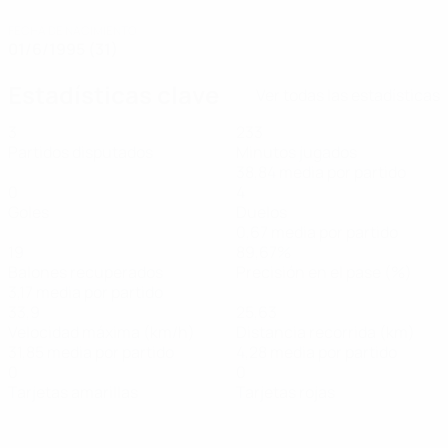
FECHA DE NACIMIENTO
01/6/1995 (31)
Estadísticas clave
Ver todas las estadísticas
3
233
Partidos disputados
Minutos jugados
38,84 media por partido
0
4
Goles
Duelos
0,67 media por partido
19
89,67%
Balones recuperados
Precisión en el pase (%)
3,17 media por partido
33,9
25,63
Velocidad máxima (km/h)
Distancia recorrida (km)
31,85 media por partido
4,28 media por partido
0
0
Tarjetas amarillas
Tarjetas rojas