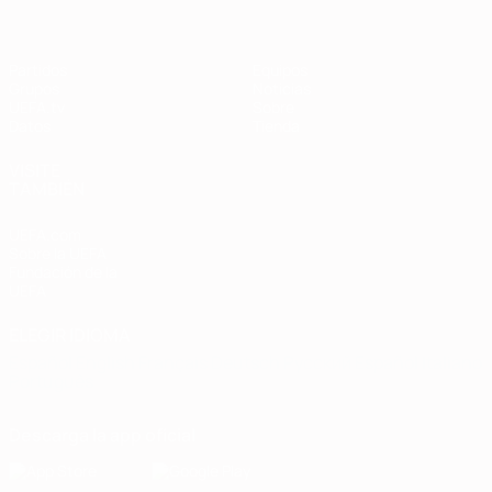
Partidos
Equipos
Grupos
Noticias
UEFA.tv
Sobre
Datos
Tienda
VISITE
TAMBIÉN
UEFA.com
Sobre la UEFA
Fundación de la
UEFA
ELEGIR IDIOMA
Español
English
Français
Deutsch
Русский
Español
Italiano
Português
Descarga la app oficial