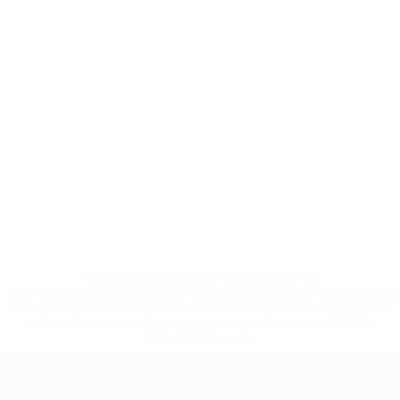
* Suspendida hasta nuevo aviso. <a
href='https://es.uefa.com/insideuefa/mediaservices/medi
148df3492859-aef1bad645a5-1000--fifa-uefa-suspenden-
a-los-clubes-y-selecciones-nacionales-rusas/'>Más
información</a>
Clasificatorios Europeos