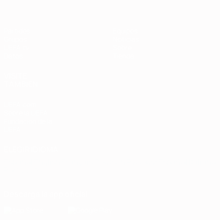
Partidos
Equipos
Grupos
Noticias
UEFA.tv
Sobre
Datos
Tienda
VISITE
TAMBIÉN
UEFA.com
Sobre la UEFA
Fundación de la
UEFA
ELEGIR IDIOMA
Español
English
Français
Deutsch
Русский
Español
Italiano
Português
Descarga la app oficial