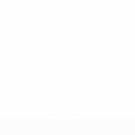
Clasificatorios Europeos
sáb 7 jun 2025
· Fase de
clasificación
* Suspendida hasta nuevo aviso. <a
href='https://es.uefa.com/insideuefa/mediaservices/medi
148df3492859-aef1bad645a5-1000--fifa-uefa-suspenden-
a-los-clubes-y-selecciones-nacionales-rusas/'>Más
información</a>
Clasificatorios Europeos