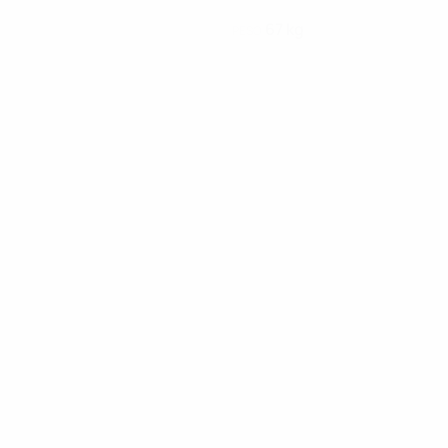
67 kg
PESO
00:26