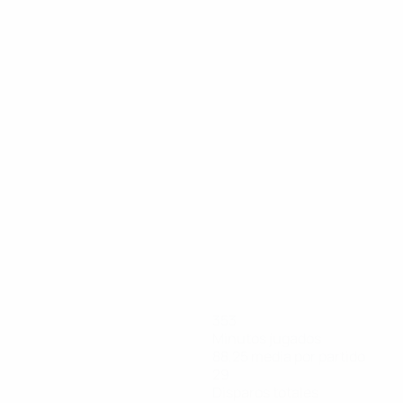
05/09/2025
e Kylian Mbappé
Mira el bonito gol d
353
Minutos jugados
88,25 media por partido
29
Disparos totales