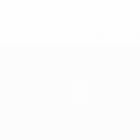
a.com/insideuefa/mediaservices/mediareleases/news/0272-14
lubes-y-selecciones-nacionales-rusas/'>Más información</
Equipos
Noticias
Sobre
Tienda