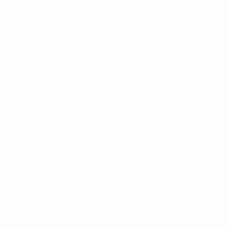
178 cm
ALTURA
Noticias
00:27