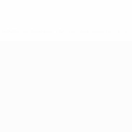
8df3492859-aef1bad645a5-1000--fifa-uefa-suspenden-a-los-
a>