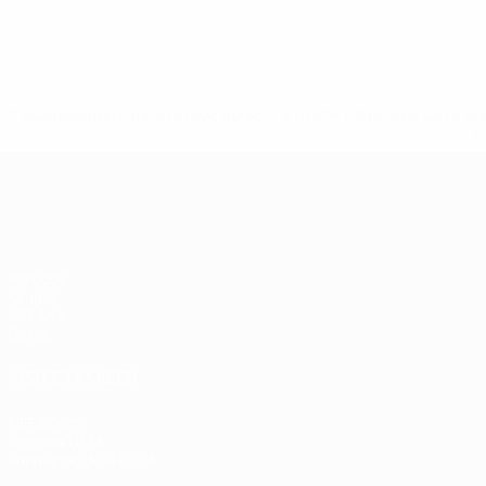
* Suspendida hasta nuevo aviso. <a href='https://es.uef
c
Clasificatorios Europeos
Partidos
Grupos
UEFA.tv
Datos
VISITE TAMBIÉN
UEFA.com
Sobre la UEFA
Fundación de la UEFA