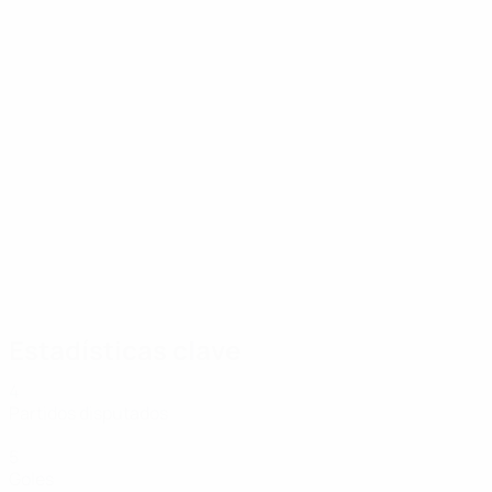
10/10/2025
Candidato a Gol de la Ronda: el golazo d
Estadísticas clave
4
Partidos disputados
5
Goles