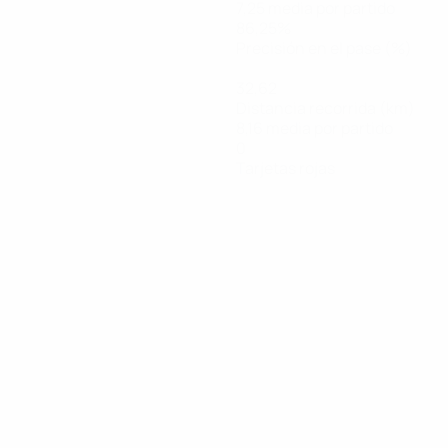
7,25 media por partido
86,25%
Precisión en el pase (%)
32,62
Distancia recorrida (km)
8,16 media por partido
0
Tarjetas rojas