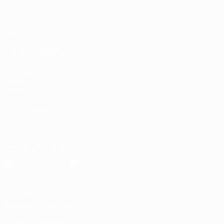
Partidos
Grupos
UEFA.tv
Datos
VISITE TAMBIÉN
UEFA.com
Sobre la UEFA
Fundación de la UEFA
ELEGIR IDIOMA
Español
English
Français
Deutsch
Русский
Español
Italiano
Descarga la app oficial
Privacidad
Términos y condiciones
Política de cookies