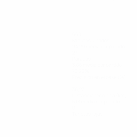
660
Minutos jugados
94,29 media por partido
27
Paradas
3,86 media por partido
70,29%
Precisión en el pase (%)
36,23
Distancia recorrida (km)
5,18 media por partido
0
Tarjetas rojas