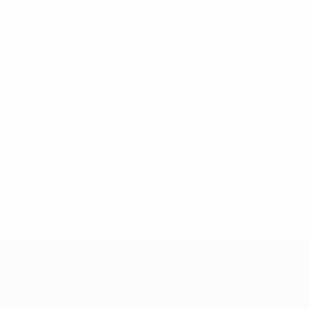
a.com/insideuefa/mediaservices/mediareleases/news/0272-14
lubes-y-selecciones-nacionales-rusas/'>Más información</