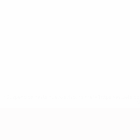
* Suspendida hasta nuevo aviso. <a href='https://es.uef
c
Clasificatorios Europeos