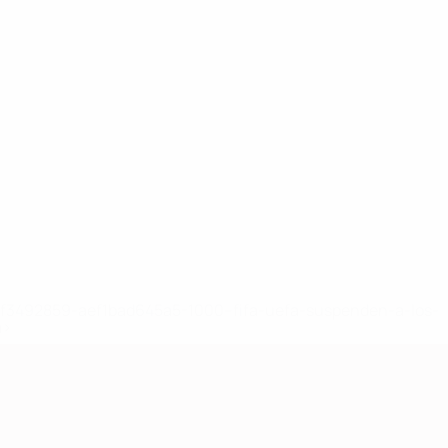
8df3492859-aef1bad645a5-1000--fifa-uefa-suspenden-a-los-
a>