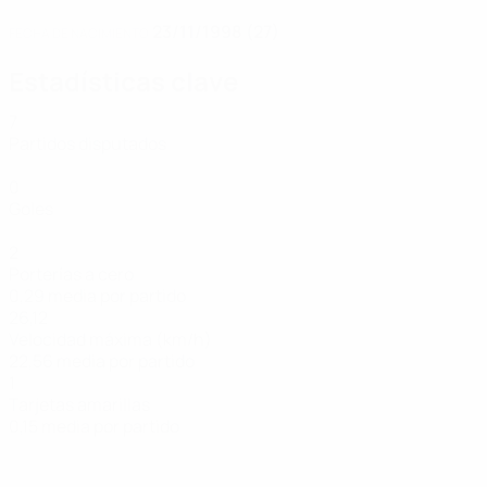
23/11/1998 (27)
FECHA DE NACIMIENTO
Estadísticas clave
7
Partidos disputados
0
Goles
2
Porterías a cero
0,29 media por partido
26,12
Velocidad máxima (km/h)
22,56 media por partido
1
Tarjetas amarillas
0,15 media por partido