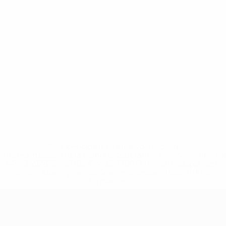
* Suspendida hasta nuevo aviso. <a
href='https://es.uefa.com/insideuefa/mediaservices/medi
148df3492859-aef1bad645a5-1000--fifa-uefa-suspenden-
a-los-clubes-y-selecciones-nacionales-rusas/'>Más
información</a>
Clasificatorios Europeos