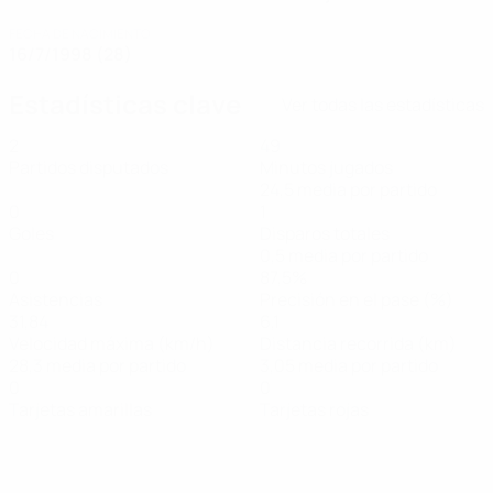
FECHA DE NACIMIENTO
16/7/1998 (28)
Estadísticas clave
Ver todas las estadísticas
2
49
Partidos disputados
Minutos jugados
24,5 media por partido
0
1
Goles
Disparos totales
0,5 media por partido
0
87,5%
Asistencias
Precisión en el pase (%)
31,84
6,1
Velocidad máxima (km/h)
Distancia recorrida (km)
28,3 media por partido
3,05 media por partido
0
0
Tarjetas amarillas
Tarjetas rojas