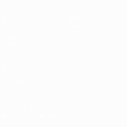
Partidos
Equipos
Grupos
Noticias
UEFA.tv
Sobre
Datos
Tienda
VISITE
TAMBIÉN
UEFA.com
Sobre la UEFA
Fundación de la
UEFA
ELEGIR IDIOMA
Español
English
Français
Deutsch
Русский
Español
Italiano
Português
Descarga la app oficial