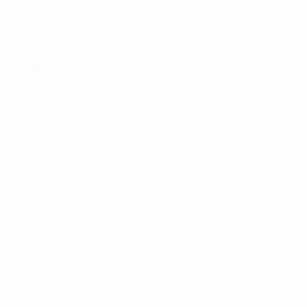
FECHA DE NACIMIENTO
01/9/1999 (26)
Estadísticas clave
Ver todas las estadísticas
6
482
Partidos disputados
Minutos jugados
80,34 media por partido
0
10
Goles
Duelos
1,67 media por partido
10
69,84%
Balones recuperados
Precisión en el pase (%)
1,67 media por partido
32,83
41,91
Velocidad máxima (km/h)
Distancia recorrida (km)
31,44 media por partido
6,99 media por partido
2
0
Tarjetas amarillas
Tarjetas rojas
0,34 media por partido