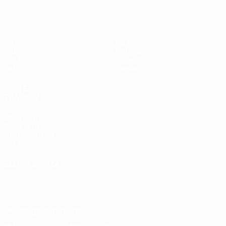
Partidos
Equipos
Grupos
Noticias
UEFA.tv
Sobre
Datos
Tienda
VISITE
TAMBIÉN
UEFA.com
Sobre la UEFA
Fundación de la
UEFA
ELEGIR IDIOMA
Español
English
Français
Deutsch
Русский
Español
Italiano
Português
Descarga la app oficial