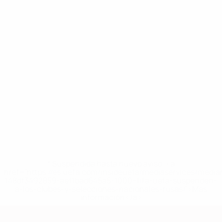
* Suspendida hasta nuevo aviso. <a
href='https://es.uefa.com/insideuefa/mediaservices/medi
148df3492859-aef1bad645a5-1000--fifa-uefa-suspenden-
a-los-clubes-y-selecciones-nacionales-rusas/'>Más
información</a>
Clasificatorios Europeos