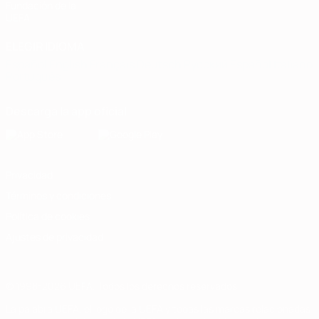
Fundación de la
UEFA
ELEGIR IDIOMA
Español
English
Français
Deutsch
Русский
Español
Italiano
Português
Descarga la app oficial
Privacidad
Términos y condiciones
Política de cookies
Ajustes de privacidad
© 1998-2026 UEFA. Todos los derechos reservados
La palabra UEFA, el logo de la UEFA y todas las marcas relacionadas