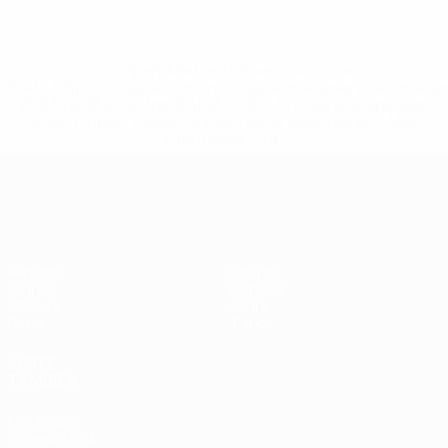
* Suspendida hasta nuevo aviso. <a
href='https://es.uefa.com/insideuefa/mediaservices/medi
148df3492859-aef1bad645a5-1000--fifa-uefa-suspenden-
a-los-clubes-y-selecciones-nacionales-rusas/'>Más
información</a>
Clasificatorios Europeos
Partidos
Equipos
Grupos
Noticias
UEFA.tv
Sobre
Datos
Tienda
VISITE
TAMBIÉN
UEFA.com
Sobre la UEFA