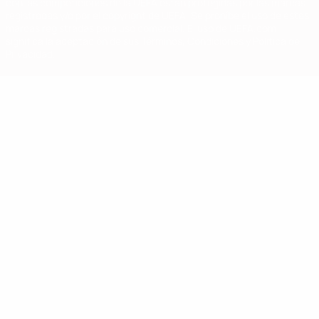
con las competiciones de la UEFA están protegidas por las marcas
registradas y/o por el copyright de UEFA. Se prohíbe el uso de estas
marcas registradas para uso comercial. El uso de UEFA.com
significa la aceptación de sus Términos, Condiciones y Política de
Privacidad.