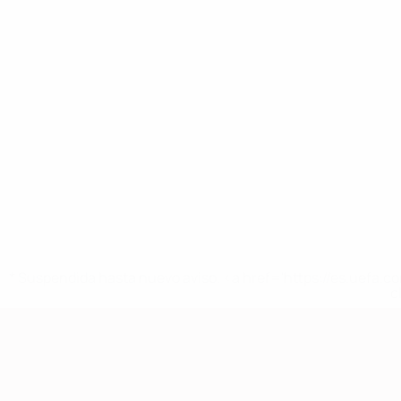
* Suspendida hasta nuevo aviso. <a href='https://es.uef
c
Clasificatorios Europeos