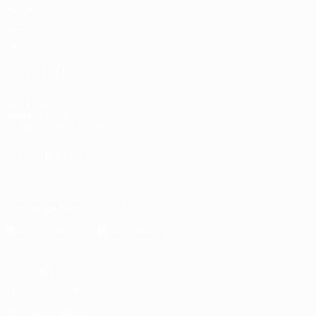
Partidos
Grupos
UEFA.tv
Datos
VISITE TAMBIÉN
UEFA.com
Sobre la UEFA
Fundación de la UEFA
ELEGIR IDIOMA
Español
English
Français
Deutsch
Русский
Español
Italiano
Descarga la app oficial
Privacidad
Términos y condiciones
Política de cookies