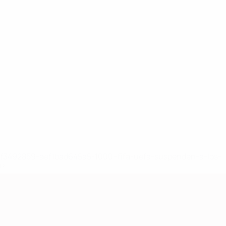
8df3492859-aef1bad645a5-1000--fifa-uefa-suspenden-a-los-
a>