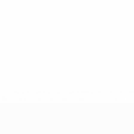
a.com/insideuefa/mediaservices/mediareleases/news/0272-14
lubes-y-selecciones-nacionales-rusas/'>Más información</