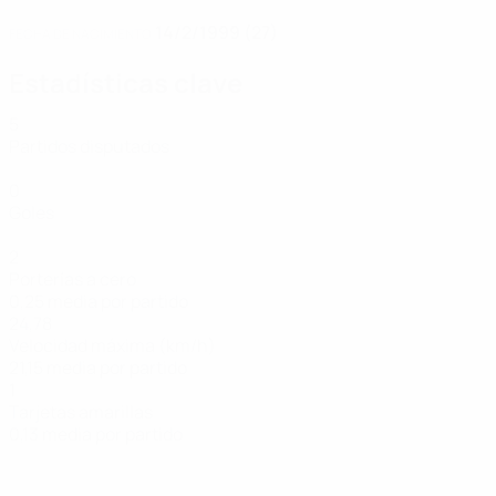
14/2/1999 (27)
FECHA DE NACIMIENTO
Estadísticas clave
5
Partidos disputados
0
Goles
2
Porterías a cero
0,25 media por partido
24,78
Velocidad máxima (km/h)
21,15 media por partido
1
Tarjetas amarillas
0,13 media por partido