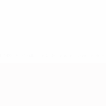
8df3492859-aef1bad645a5-1000--fifa-uefa-suspenden-a-los-
a>