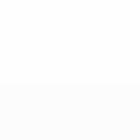
* Suspendida hasta nuevo aviso. <a href='https://es.uef
c
Clasificatorios Europeos
Partidos
Grupos
UEFA.tv
Datos