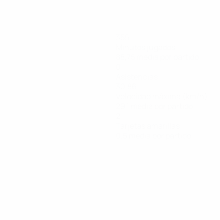
355
Minutos jugados
88,75 media por partido
0
Asistencias
30,86
Velocidad máxima (km/h)
29,1 media por partido
2
Tarjetas amarillas
0,5 media por partido