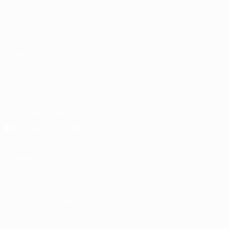
VISITE TAMBIÉN
UEFA.com
Sobre la UEFA
Fundación de la UEFA
ELEGIR IDIOMA
Español
English
Français
Deutsch
Русский
Español
Italiano
Descarga la app oficial
Privacidad
Términos y condiciones
Política de cookies
Ajustes de privacidad