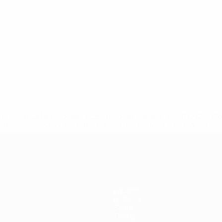
a.com/insideuefa/mediaservices/mediareleases/news/0272-14
lubes-y-selecciones-nacionales-rusas/'>Más información</
Equipos
Noticias
Sobre
Tienda