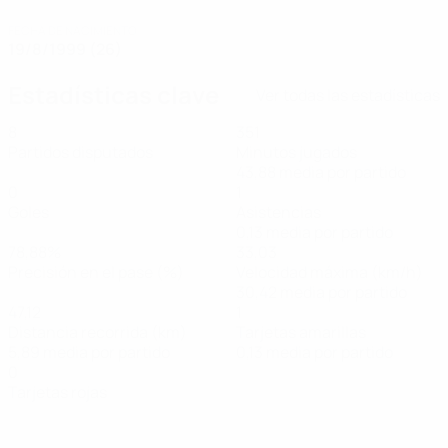
FECHA DE NACIMIENTO
19/8/1999 (26)
Estadísticas clave
Ver todas las estadísticas
8
351
Partidos disputados
Minutos jugados
43,88 media por partido
0
1
Goles
Asistencias
0,13 media por partido
78,88%
33,03
Precisión en el pase (%)
Velocidad máxima (km/h)
30,42 media por partido
47,12
1
Distancia recorrida (km)
Tarjetas amarillas
5,89 media por partido
0,13 media por partido
0
Tarjetas rojas