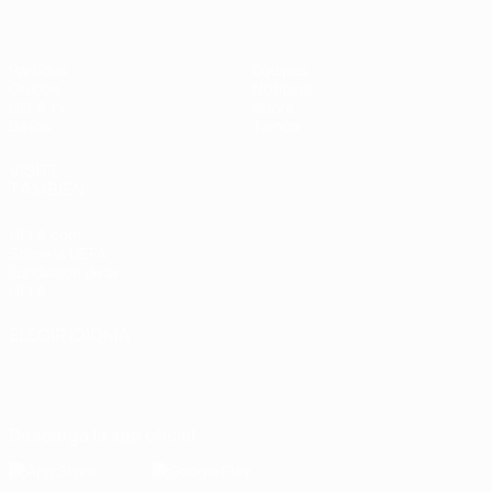
Partidos
Equipos
Grupos
Noticias
UEFA.tv
Sobre
Datos
Tienda
VISITE
TAMBIÉN
UEFA.com
Sobre la UEFA
Fundación de la
UEFA
ELEGIR IDIOMA
Español
English
Français
Deutsch
Русский
Español
Italiano
Português
Descarga la app oficial