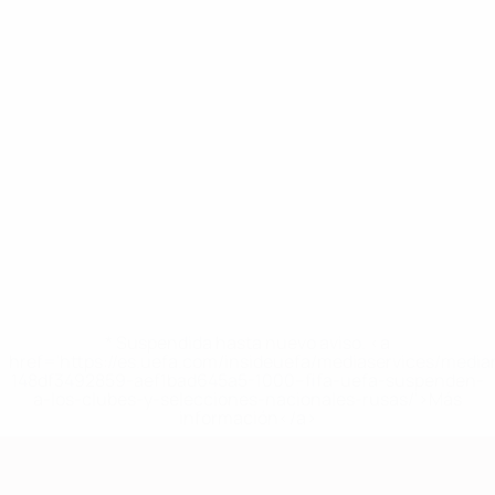
* Suspendida hasta nuevo aviso. <a
href='https://es.uefa.com/insideuefa/mediaservices/medi
148df3492859-aef1bad645a5-1000--fifa-uefa-suspenden-
a-los-clubes-y-selecciones-nacionales-rusas/'>Más
información</a>
Clasificatorios Europeos