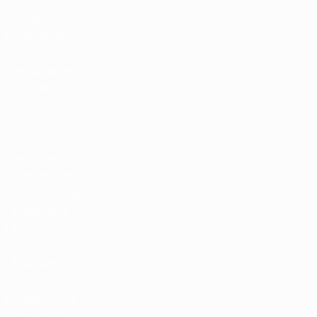
Entradas /
Hospitalidad
Tienda de las
fútbol de
selecciones
nacionales
Tienda de
Competiciones
Masculinas de
Clubes de la
UEFA
UEFA Men's
Club
Competitions
Memorabilia