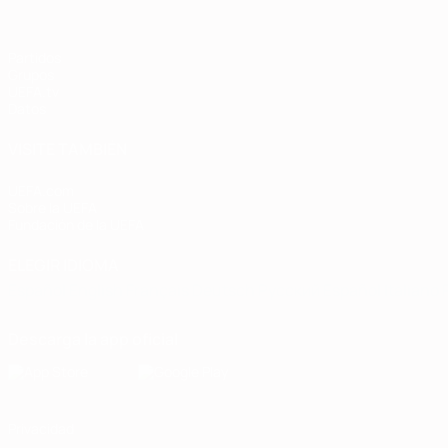
Partidos
Grupos
UEFA.tv
Datos
VISITE TAMBIÉN
UEFA.com
Sobre la UEFA
Fundación de la UEFA
ELEGIR IDIOMA
Español
English
Français
Deutsch
Русский
Español
Italiano
Descarga la app oficial
Privacidad