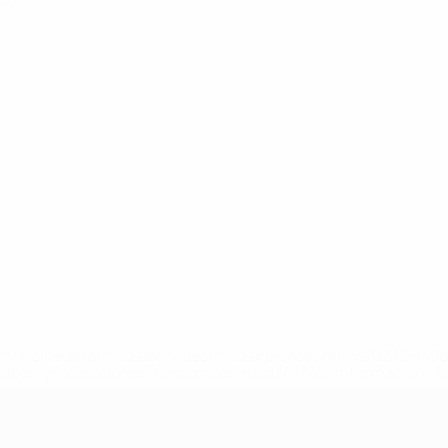
ión
a.com/insideuefa/mediaservices/mediareleases/news/0272-14
lubes-y-selecciones-nacionales-rusas/'>Más información</