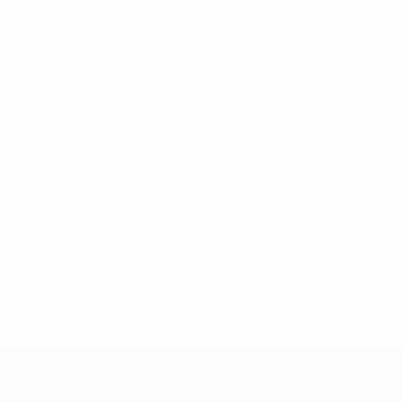
8df3492859-aef1bad645a5-1000--fifa-uefa-suspenden-a-los-
a>