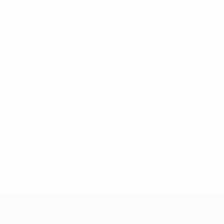
Clasificatorios Europeos
jue 13 nov 2025
· Fase de clasificac
* Suspendida hasta nuevo aviso. <a href='https://es.uef
c
Clasificatorios Europeos