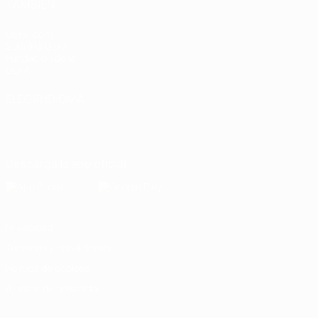
TAMBIÉN
UEFA.com
Sobre la UEFA
Fundación de la
UEFA
ELEGIR IDIOMA
Español
English
Français
Deutsch
Русский
Español
Italiano
Português
Descarga la app oficial
Privacidad
Términos y condiciones
Política de cookies
Ajustes de privacidad