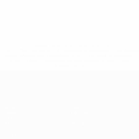
* Suspendida hasta nuevo aviso. <a
href='https://es.uefa.com/insideuefa/mediaservices/medi
148df3492859-aef1bad645a5-1000--fifa-uefa-suspenden-
a-los-clubes-y-selecciones-nacionales-rusas/'>Más
información</a>
Clasificatorios Europeos
Partidos
Equipos
Grupos
Noticias
UEFA.tv
Sobre
Datos
Tienda
VISITE