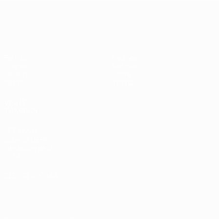
Clasificatorios Europeos
Partidos
Equipos
Grupos
Noticias
UEFA.tv
Sobre
Datos
Tienda
VISITE
TAMBIÉN
UEFA.com
Sobre la UEFA
Fundación de la
UEFA
ELEGIR IDIOMA
Español
English
Français
Deutsch
Русский
Español
Italiano
Português