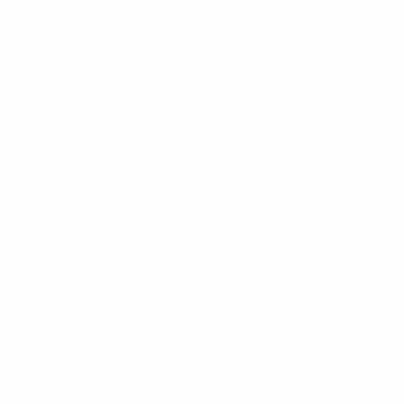
Clasificatorios Europeos
lun 24 mar 2025
· Fase de
clasificación
Clasificatorios Europeos
vie 21 mar 2025
· Fase de
clasificación
* Suspendida hasta nuevo aviso. <a
href='https://es.uefa.com/insideuefa/mediaservices/medi
148df3492859-aef1bad645a5-1000--fifa-uefa-suspenden-
a-los-clubes-y-selecciones-nacionales-rusas/'>Más
información</a>