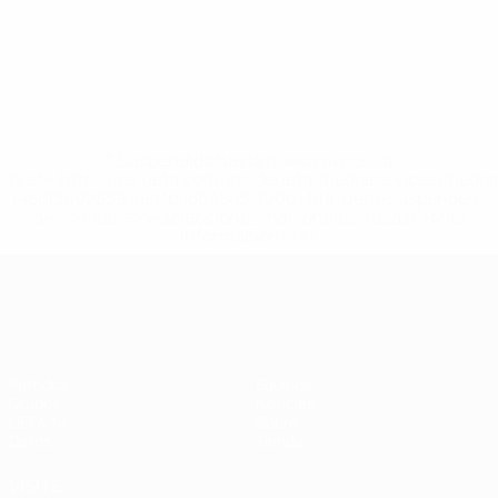
* Suspendida hasta nuevo aviso. <a
href='https://es.uefa.com/insideuefa/mediaservices/medi
148df3492859-aef1bad645a5-1000--fifa-uefa-suspenden-
a-los-clubes-y-selecciones-nacionales-rusas/'>Más
información</a>
Clasificatorios Europeos
Partidos
Equipos
Grupos
Noticias
UEFA.tv
Sobre
Datos
Tienda
VISITE