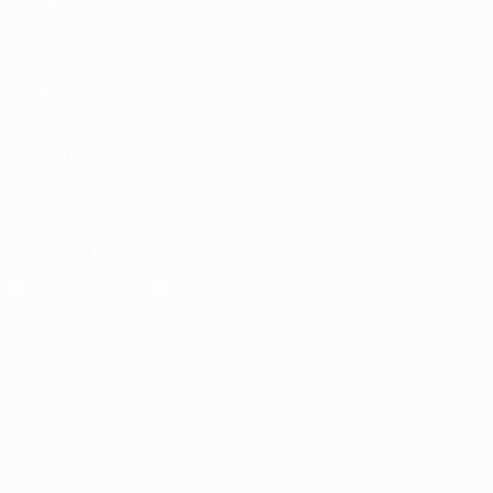
TAMBIÉN
UEFA.com
Sobre la UEFA
Fundación de la
UEFA
ELEGIR IDIOMA
Español
English
Français
Deutsch
Русский
Español
Italiano
Português
Descarga la app oficial
Privacidad
Términos y condiciones
Política de cookies
Ajustes de privacidad