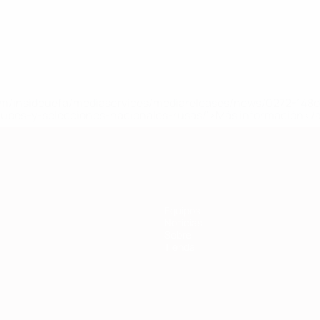
a.com/insideuefa/mediaservices/mediareleases/news/0272-14
lubes-y-selecciones-nacionales-rusas/'>Más información</
Equipos
Noticias
Sobre
Tienda