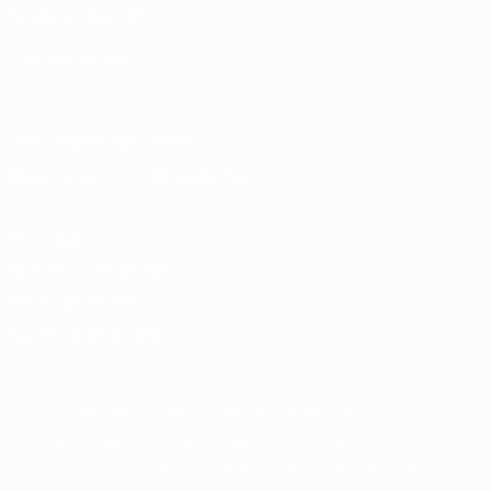
Fundación de la UEFA
ELEGIR IDIOMA
Español
English
Français
Deutsch
Русский
Español
Italiano
Descarga la app oficial
Privacidad
Términos y condiciones
Política de cookies
Ajustes de privacidad
© 1998-2026 UEFA. Todos los derechos reservados
La palabra UEFA, el logo de la UEFA y todas las marcas relacionadas c
marcas registradas para uso comercial. El uso de UEFA.com significa 