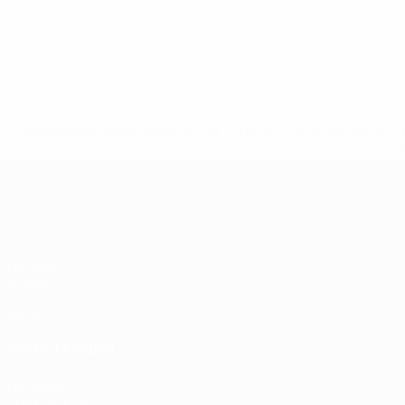
* Suspendida hasta nuevo aviso. <a href='https://es.uef
c
Clasificatorios Europeos
Partidos
Grupos
UEFA.tv
Datos
VISITE TAMBIÉN
UEFA.com
Sobre la UEFA