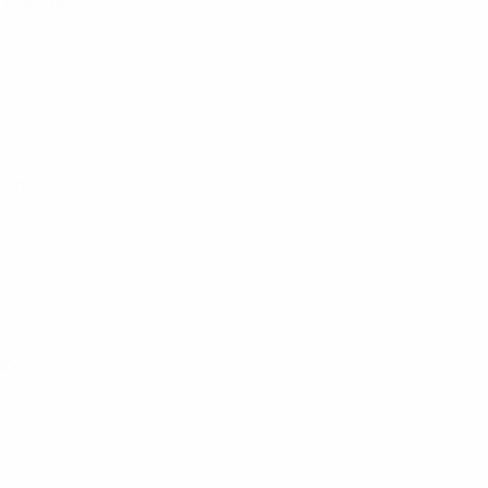
 play-offs
ción
ión