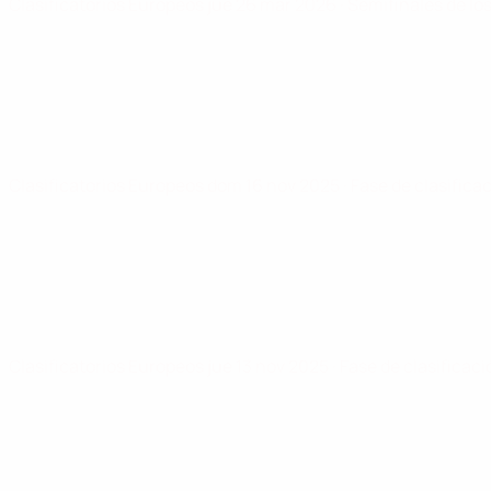
Clasificatorios Europeos
jue 26 mar 2026
· Semifinales de los
Clasificatorios Europeos
dom 16 nov 2025
· Fase de clasifica
Clasificatorios Europeos
jue 13 nov 2025
· Fase de clasificac