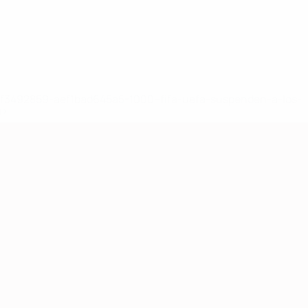
8df3492859-aef1bad645a5-1000--fifa-uefa-suspenden-a-los-
a>